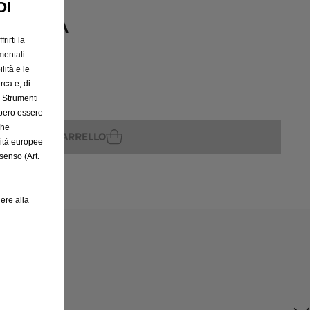
EZZA
OI
rirti la
mentali
lità e le
rca e, di
e Strumenti
rito
bbero essere
che
GGIUNGI AL CARRELLO
rità europee
senso (Art.
ere alla