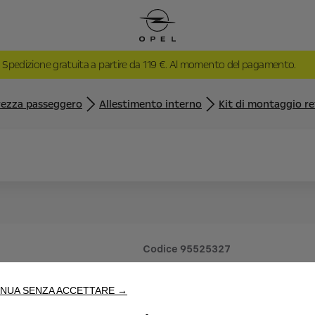
Spedizione gratuita a partire da 119 €. Al momento del pagamento.
rezza passeggero
Allestimento interno
Kit di montaggio re
Codice
95525327
KIT DI M
NUA SENZA ACCETTARE →