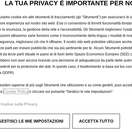
DI SICUR
LA TUA PRIVACY È IMPORTANTE PER N
zziamo cookie e/o altri strumenti di tracciamento (gli “Strumenti”) per assicurarci di off
49,09 €
iore esperienza sul nostro sito web. Essi ci consentono di fornirti funzionalità fonda
IVA inclusa/Unità
la sicurezza, la gestione della rete e l'accessibilità. Gli Strumenti migliorano l'usabi
P
azioni attraverso varie funzioni come il riconoscimento della lingua, i risultati di rice
eguenza, migliorano ciò che ti offriamo. Il nostro sito web potrebbe utilizzare anch
r
-
+
Prodotto esau
erze parti per inviare pubblicità che sia più pertinente per te. Alcuni Strumenti potre
i
tati da terze parti situate in paesi al di fuori dello Spazio Economico Europeo (SEE) 
Q
c
A
ebbero non aver ancora ricevuto una decisione di adeguatezza da parte delle auto
u
e
etenti per la protezione dei dati. In questo caso, il trasferimento si basa sul tuo con
a
i
a GDPR).
Compra ora, paga dopo
n
s
t
4
esideri saperne di più sugli Strumenti che utilizziamo e su come gestirli, puoi acced
i
Cookie Policy
9
ra
o cliccare sul pulsante "Gestisci le mie impostazioni".
t
,
ale 39052153 o della rete portabagagli 39062252.
rmativa sulla Privacy
y
0
i fabbrica
u
9
p
€
GESTISCI LE MIE IMPOSTAZIONI
ACCETTA TUTTO
d
I