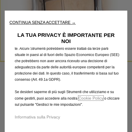
nostro sito web. Essi ci consentono di fornirti funzionalità
fondamentali come la sicurezza, la gestione della rete e
l'accessibilità. Gli Strumenti migliorano l'usabilità e le prestazioni
CONTINUA SENZA ACCETTARE →
attraverso varie funzioni come il riconoscimento della lingua, i
risultati di ricerca e, di conseguenza, migliorano ciò che ti
LA TUA PRIVACY È IMPORTANTE PER
offriamo. Il nostro sito web potrebbe utilizzare anche Strumenti di
NOI
terze parti per inviare pubblicità che sia più pertinente per
te. Alcuni Strumenti potrebbero essere trattati da terze parti
Codice
1640381480
situate in paesi al di fuori dello Spazio Economico Europeo (SEE)
che potrebbero non aver ancora ricevuto una decisione di
KIT DI PROTEZIONI INTERNE
adeguatezza da parte delle autorità europee competenti per la
protezione dei dati. In questo caso, il trasferimento si basa sul tuo
- IN COMPENSATO
consenso (Art. 49.1a GDPR).
491,20 €
IVA inclusa/Unità
Se desideri saperne di più sugli Strumenti che utilizziamo e su
P
Cookie Policy
come gestirli, puoi accedere alla nostra
o cliccare
r
sul pulsante "Gestisci le mie impostazioni".
-
+
i
Q
Informativa sulla Privacy
Prodotto esaurito
c
u
e
AGGIUNGI AL CARRELLO
a