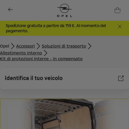
Spedizione gratuita a partire da 119 €. Al momento del
pagamento.
Opel
Accessori
Soluzioni di trasporto
Allestimento interno
Kit di protezioni interne - in compensato
Identifica il tuo veicolo
Utilizziamo cookie e/o altri strumenti di tracciamento (gli
“Strumenti”) per assicurarci di offrirti la migliore esperienza sul