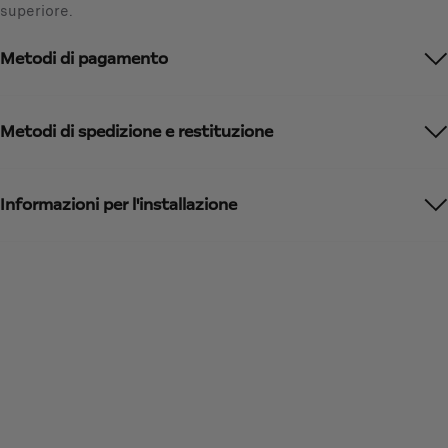
a
superiore.
I
t
V
e
Metodi di pagamento
A
d
i
t
n
o
c
Metodi di spedizione e restituzione
:
l
1
u
s
Informazioni per l'installazione
a
/
U
n
i
t
à