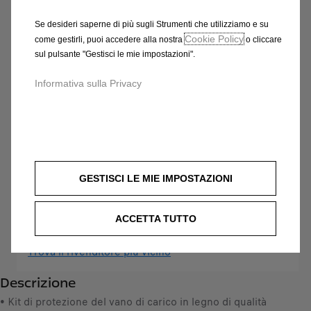
- IN LEGNO GRIGIO DI
Se desideri saperne di più sugli Strumenti che utilizziamo e su
QUALITÀ SUPERIORE
Cookie Policy
come gestirli, puoi accedere alla nostra
o cliccare
sul pulsante "Gestisci le mie impostazioni".
733,99 €
IVA inclusa/Unità
P
Informativa sulla Privacy
r
-
+
i
Q
Acquista dal rivenditore
c
u
e
AGGIUNGI AL CARRELLO
a
i
GESTISCI LE MIE IMPOSTAZIONI
n
s
Compra ora, paga dopo
t
7
i
3
L'installazione deve essere effettuata dalla Rete di
ACCETTA TUTTO
t
3
Assistenza Ufficiale
y
,
Trova il rivenditore più vicino
u
9
Descrizione
p
9
d
• Kit di protezione del vano di carico in legno di qualità
€