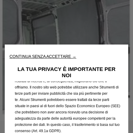
Utilizziamo cookie e/o altri strumenti di tracciamento (gli
“Strumenti”) per assicurarci di offrirti la migliore esperienza sul
CONTINUA SENZA ACCETTARE →
nostro sito web. Essi ci consentono di fornirti funzionalità
fondamentali come la sicurezza, la gestione della rete e
LA TUA PRIVACY È IMPORTANTE PER
l'accessibilità. Gli Strumenti migliorano l'usabilità e le prestazioni
NOI
attraverso varie funzioni come il riconoscimento della lingua, i
risultati di ricerca e, di conseguenza, migliorano ciò che ti
offriamo. Il nostro sito web potrebbe utilizzare anche Strumenti di
terze parti per inviare pubblicità che sia più pertinente per
te. Alcuni Strumenti potrebbero essere trattati da terze parti
situate in paesi al di fuori dello Spazio Economico Europeo (SEE)
che potrebbero non aver ancora ricevuto una decisione di
Codice
1690030580
adeguatezza da parte delle autorità europee competenti per la
KIT DI PROTEZIONI INTERNE
protezione dei dati. In questo caso, il trasferimento si basa sul tuo
consenso (Art. 49.1a GDPR).