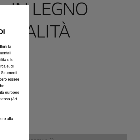
- IN LEGNO
I QUALITÀ
OI
RE
rirti la
mentali
lità e le
rca e, di
e Strumenti
bbero essere
che
rito
rità europee
senso (Art.
ere alla