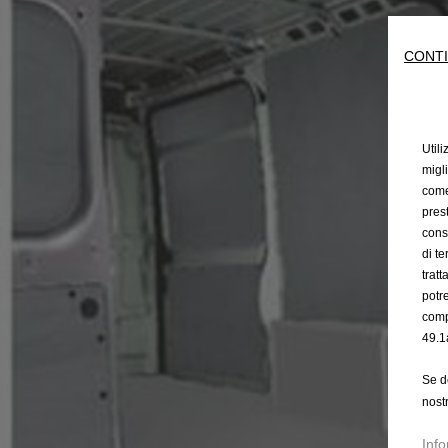
CONTI
Utili
migl
come 
prest
cons
di t
trat
potr
comp
49.1
Se d
nost
Info