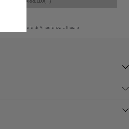
GGIUNGI AL CARRELLO
ttuata dalla Rete di Assistenza Ufficiale