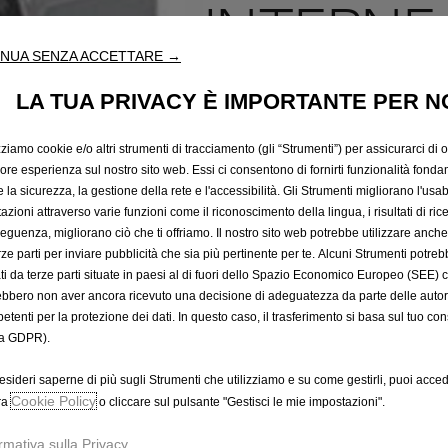
INTERNE 
NUA SENZA ACCETTARE →
GRIGIO D
LA TUA PRIVACY È IMPORTANTE PER N
SUPERIO
zziamo cookie e/o altri strumenti di tracciamento (gli “Strumenti”) per assicurarci di off
iore esperienza sul nostro sito web. Essi ci consentono di fornirti funzionalità fonda
la sicurezza, la gestione della rete e l'accessibilità. Gli Strumenti migliorano l'usabi
azioni attraverso varie funzioni come il riconoscimento della lingua, i risultati di rice
802,42 €
eguenza, migliorano ciò che ti offriamo. Il nostro sito web potrebbe utilizzare anch
IVA inclusa/Unità
erze parti per inviare pubblicità che sia più pertinente per te. Alcuni Strumenti potre
P
tati da terze parti situate in paesi al di fuori dello Spazio Economico Europeo (SEE) 
r
-
+
Prodotto esau
ebbero non aver ancora ricevuto una decisione di adeguatezza da parte delle auto
i
etenti per la protezione dei dati. In questo caso, il trasferimento si basa sul tuo con
Q
c
a GDPR).
u
e
a
esideri saperne di più sugli Strumenti che utilizziamo e su come gestirli, puoi acced
i
Cookie Policy
n
ra
o cliccare sul pulsante "Gestisci le mie impostazioni".
s
t
8
rmativa sulla Privacy