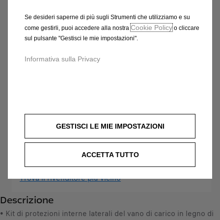
- IN LEGNO GRIGIO DI
Se desideri saperne di più sugli Strumenti che utilizziamo e su
QUALITÀ SUPERIORE
Cookie Policy
come gestirli, puoi accedere alla nostra
o cliccare
sul pulsante "Gestisci le mie impostazioni".
872,14 €
IVA inclusa/Unità
P
Informativa sulla Privacy
r
-
+
i
Q
Acquista dal rivenditore
c
u
e
AGGIUNGI AL CARRELLO
a
i
GESTISCI LE MIE IMPOSTAZIONI
n
s
Compra ora, paga dopo
t
8
i
7
L'installazione deve essere effettuata dalla Rete di
ACCETTA TUTTO
t
2
Assistenza Ufficiale
y
,
Trova il rivenditore più vicino
u
1
Descrizione
p
4
d
• Kit di protezioni interne laterali del vano di carico in legno di
€