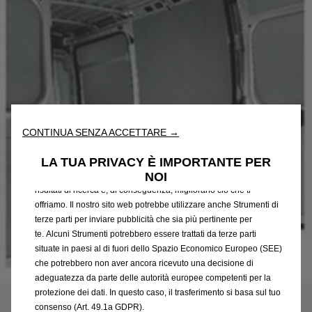
Utilizziamo cookie e/o altri strumenti di tracciamento (gli
“Strumenti”) per assicurarci di offrirti la migliore esperienza sul
CONTINUA SENZA ACCETTARE →
nostro sito web. Essi ci consentono di fornirti funzionalità
fondamentali come la sicurezza, la gestione della rete e
LA TUA PRIVACY È IMPORTANTE PER
l'accessibilità. Gli Strumenti migliorano l'usabilità e le prestazioni
NOI
attraverso varie funzioni come il riconoscimento della lingua, i
risultati di ricerca e, di conseguenza, migliorano ciò che ti
offriamo. Il nostro sito web potrebbe utilizzare anche Strumenti di
terze parti per inviare pubblicità che sia più pertinente per
te. Alcuni Strumenti potrebbero essere trattati da terze parti
situate in paesi al di fuori dello Spazio Economico Europeo (SEE)
che potrebbero non aver ancora ricevuto una decisione di
Codice
1690030980
adeguatezza da parte delle autorità europee competenti per la
KIT DI PROTEZIONI INTERNE
protezione dei dati. In questo caso, il trasferimento si basa sul tuo
consenso (Art. 49.1a GDPR).