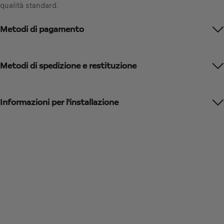
a
qualità standard.
I
t
V
e
Metodi di pagamento
A
d
i
t
n
o
c
Metodi di spedizione e restituzione
:
l
1
u
s
Informazioni per l'installazione
a
/
U
n
i
t
à