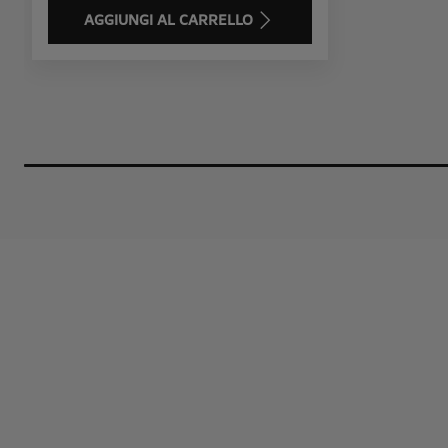
AGGIUNGI AL CARRELLO
Price
is
155,54
€