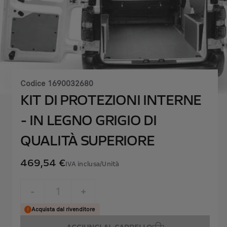
Codice
1690032680
KIT DI PROTEZIONI INTERNE
- IN LEGNO GRIGIO DI
QUALITÀ SUPERIORE
469,54 €
IVA inclusa/Unità
P
r
-
+
i
Q
Acquista dal rivenditore
c
u
e