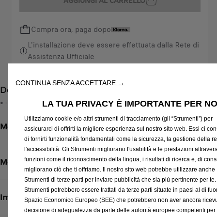
AGGIUNGI AL CARRELLO
a
i
n
s
Compra ora, paga dopo
t
4
i
6
L'installazione deve essere effettuata dalla Rete di
t
9
Assistenza Ufficiale
y
,
Trova il rivenditore più vicino
u
5
CONTINUA SENZA ACCETTARE →
Descrizione
p
4
d
• -
€
LA TUA PRIVACY È IMPORTANTE PER NO
a
I
Utilizziamo cookie e/o altri strumenti di tracciamento (gli “Strumenti”) per
t
Metodi di pagamento
V
assicurarci di offrirti la migliore esperienza sul nostro sito web. Essi ci c
e
A
di fornirti funzionalità fondamentali come la sicurezza, la gestione della re
d
i
l'accessibilità. Gli Strumenti migliorano l'usabilità e le prestazioni attraver
t
funzioni come il riconoscimento della lingua, i risultati di ricerca e, di co
n
Metodi di spedizione e restituzione
o
migliorano ciò che ti offriamo. Il nostro sito web potrebbe utilizzare anche
c
Strumenti di terze parti per inviare pubblicità che sia più pertinente per te.
:
l
Strumenti potrebbero essere trattati da terze parti situate in paesi al di fuor
1
u
Informazioni per l'installazione
Spazio Economico Europeo (SEE) che potrebbero non aver ancora ricev
s
decisione di adeguatezza da parte delle autorità europee competenti per 