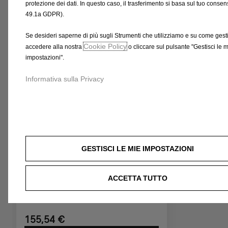
a
protezione dei dati. In questo caso, il trasferimento si basa sul tuo consens
/
49.1a GDPR).
Prodotti correlati a questo articolo
U
Potresti essere interessato a questi prodotti correlati
Se desideri saperne di più sugli Strumenti che utilizziamo e su come gestir
n
Cookie Policy
accedere alla nostra
o cliccare sul pulsante "Gestisci le 
i
impostazioni".
t
à
Informativa sulla Privacy
GESTISCI LE MIE IMPOSTAZIONI
Codice 1690032280
Protezione Passaggio Ruota -
ACCETTA TUTTO
IN LEGNO GRIGIO DI
QUALITÀ SUPERIORE
155,54 €