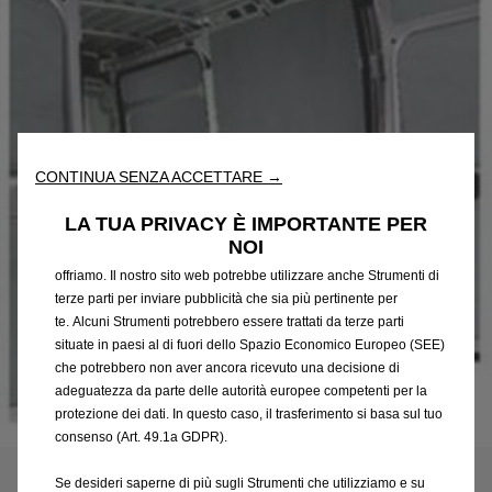
Utilizziamo cookie e/o altri strumenti di tracciamento (gli
“Strumenti”) per assicurarci di offrirti la migliore esperienza sul
nostro sito web. Essi ci consentono di fornirti funzionalità
CONTINUA SENZA ACCETTARE →
fondamentali come la sicurezza, la gestione della rete e
l'accessibilità. Gli Strumenti migliorano l'usabilità e le prestazioni
LA TUA PRIVACY È IMPORTANTE PER
attraverso varie funzioni come il riconoscimento della lingua, i
NOI
risultati di ricerca e, di conseguenza, migliorano ciò che ti
offriamo. Il nostro sito web potrebbe utilizzare anche Strumenti di
terze parti per inviare pubblicità che sia più pertinente per
te. Alcuni Strumenti potrebbero essere trattati da terze parti
situate in paesi al di fuori dello Spazio Economico Europeo (SEE)
che potrebbero non aver ancora ricevuto una decisione di
adeguatezza da parte delle autorità europee competenti per la
protezione dei dati. In questo caso, il trasferimento si basa sul tuo
Codice
1699781780
consenso (Art. 49.1a GDPR).
KIT DI PROTEZIONI INTERNE
Se desideri saperne di più sugli Strumenti che utilizziamo e su