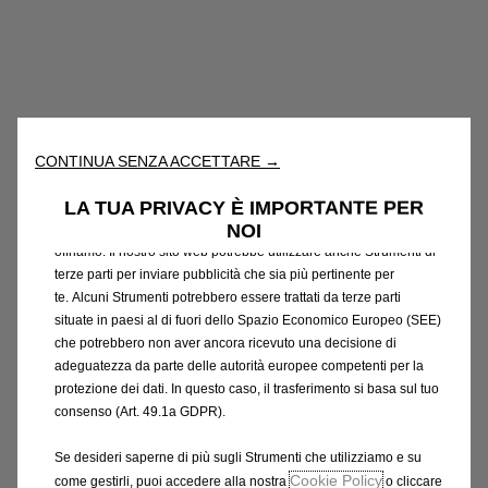
Utilizziamo cookie e/o altri strumenti di tracciamento (gli
“Strumenti”) per assicurarci di offrirti la migliore esperienza sul
nostro sito web. Essi ci consentono di fornirti funzionalità
CONTINUA SENZA ACCETTARE →
fondamentali come la sicurezza, la gestione della rete e
l'accessibilità. Gli Strumenti migliorano l'usabilità e le prestazioni
LA TUA PRIVACY È IMPORTANTE PER
attraverso varie funzioni come il riconoscimento della lingua, i
NOI
risultati di ricerca e, di conseguenza, migliorano ciò che ti
offriamo. Il nostro sito web potrebbe utilizzare anche Strumenti di
terze parti per inviare pubblicità che sia più pertinente per
te. Alcuni Strumenti potrebbero essere trattati da terze parti
situate in paesi al di fuori dello Spazio Economico Europeo (SEE)
che potrebbero non aver ancora ricevuto una decisione di
adeguatezza da parte delle autorità europee competenti per la
Codice
1640370380
protezione dei dati. In questo caso, il trasferimento si basa sul tuo
KIT DI PROTEZIONI INTERNE
consenso (Art. 49.1a GDPR).
- IN LEGNO PREMIUM
Se desideri saperne di più sugli Strumenti che utilizziamo e su
Cookie Policy
come gestirli, puoi accedere alla nostra
o cliccare