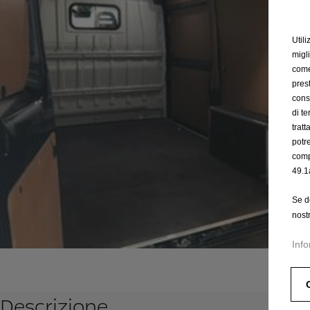
Utili
migl
come 
prest
cons
di t
trat
potr
comp
49.1
Se d
nost
Info
Descrizione