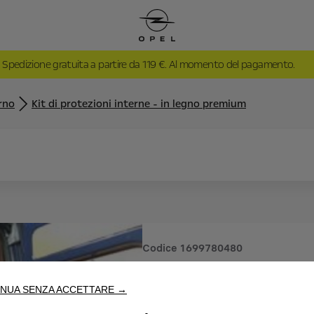
Spedizione gratuita a partire da 119 €. Al momento del pagamento.
rno
Kit di protezioni interne - in legno premium
Codice
1699780480
KIT DI P
NUA SENZA ACCETTARE →