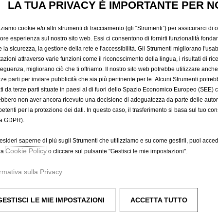
INTERNE 
LA TUA PRIVACY È IMPORTANTE PER N
zziamo cookie e/o altri strumenti di tracciamento (gli “Strumenti”) per assicurarci di off
PREMIU
iore esperienza sul nostro sito web. Essi ci consentono di fornirti funzionalità fonda
la sicurezza, la gestione della rete e l'accessibilità. Gli Strumenti migliorano l'usabi
azioni attraverso varie funzioni come il riconoscimento della lingua, i risultati di rice
eguenza, migliorano ciò che ti offriamo. Il nostro sito web potrebbe utilizzare anch
800,17 €
erze parti per inviare pubblicità che sia più pertinente per te. Alcuni Strumenti potre
IVA inclusa/Unità
tati da terze parti situate in paesi al di fuori dello Spazio Economico Europeo (SEE) 
P
ebbero non aver ancora ricevuto una decisione di adeguatezza da parte delle auto
r
-
+
Acquista dal r
etenti per la protezione dei dati. In questo caso, il trasferimento si basa sul tuo con
i
a GDPR).
Q
c
A
u
e
esideri saperne di più sugli Strumenti che utilizziamo e su come gestirli, puoi acced
a
Cookie Policy
i
ra
o cliccare sul pulsante "Gestisci le mie impostazioni".
Compra ora, paga dopo
n
s
rmativa sulla Privacy
t
8
L'installazione deve essere effe
i
0
Trova il rivenditore più vicino
t
0
GESTISCI LE MIE IMPOSTAZIONI
ACCETTA TUTTO
y
,