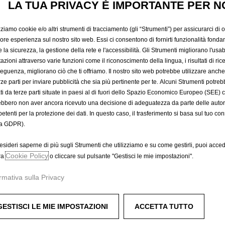
INTERNE 
LA TUA PRIVACY È IMPORTANTE PER N
zziamo cookie e/o altri strumenti di tracciamento (gli “Strumenti”) per assicurarci di off
PREMIU
iore esperienza sul nostro sito web. Essi ci consentono di fornirti funzionalità fonda
la sicurezza, la gestione della rete e l'accessibilità. Gli Strumenti migliorano l'usabi
azioni attraverso varie funzioni come il riconoscimento della lingua, i risultati di rice
eguenza, migliorano ciò che ti offriamo. Il nostro sito web potrebbe utilizzare anch
869,53 €
erze parti per inviare pubblicità che sia più pertinente per te. Alcuni Strumenti potre
IVA inclusa/Unità
tati da terze parti situate in paesi al di fuori dello Spazio Economico Europeo (SEE) 
P
ebbero non aver ancora ricevuto una decisione di adeguatezza da parte delle auto
r
-
+
Acquista dal r
etenti per la protezione dei dati. In questo caso, il trasferimento si basa sul tuo con
i
a GDPR).
Q
c
A
u
e
esideri saperne di più sugli Strumenti che utilizziamo e su come gestirli, puoi acced
a
Cookie Policy
i
ra
o cliccare sul pulsante "Gestisci le mie impostazioni".
Compra ora, paga dopo
n
s
rmativa sulla Privacy
t
8
L'installazione deve essere effe
i
6
Trova il rivenditore più vicino
t
9
GESTISCI LE MIE IMPOSTAZIONI
ACCETTA TUTTO
y
,