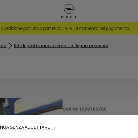
Spedizione gratuita a partire da 119 €. Al momento del pagamento.
rno
Kit di protezioni interne - in legno premium
Codice
1699780780
KIT DI P
NUA SENZA ACCETTARE →