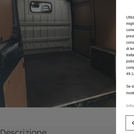
Utili
migl
come 
prest
cons
di t
trat
potr
comp
49.1
Se d
nost
Info
Descrizione