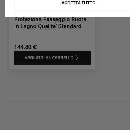
ACCETTA TUTTO
Codice 1640615180
Protezione Passaggio Ruota -
In Legno Qualita' Standard
144,80 €
AGGIUNGI AL CARRELLO
Price
is
144,80
€