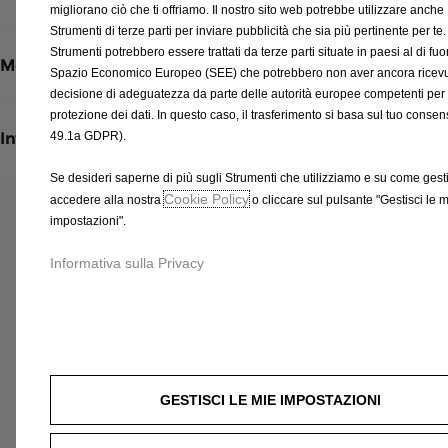
e
migliorano ciò che ti offriamo. Il nostro sito web potrebbe utilizzare anche
A
d
Strumenti di terze parti per inviare pubblicità che sia più pertinente per te.
i
Strumenti potrebbero essere trattati da terze parti situate in paesi al di fuor
t
n
Metodi di spedizione e restituzione
Spazio Economico Europeo (SEE) che potrebbero non aver ancora ricev
o
c
decisione di adeguatezza da parte delle autorità europee competenti per 
:
l
protezione dei dati. In questo caso, il trasferimento si basa sul tuo consens
1
u
Informazioni per l'installazione
49.1a GDPR).
s
Se desideri saperne di più sugli Strumenti che utilizziamo e su come gestir
a
Cookie Policy
accedere alla nostra
o cliccare sul pulsante "Gestisci le 
/
Prodotti correlati a questo articolo
impostazioni".
U
Potresti essere interessato a questi prodotti correlati
n
Informativa sulla Privacy
i
t
à
GESTISCI LE MIE IMPOSTAZIONI