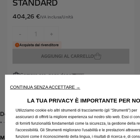
STANDARD
404,26 €
IVA inclusa/Unità
P
r
-
+
i
Q
Acquista dal rivenditore
c
u
e
AGGIUNGI AL CARRELLO
a
i
n
s
Compra ora, paga dopo
t
4
i
0
L'installazione deve essere effettuata dalla Rete di
CONTINUA SENZA ACCETTARE →
t
4
Assistenza Ufficiale
y
,
Trova il rivenditore più vicino
LA TUA PRIVACY È IMPORTANTE PER NO
u
2
Utilizziamo cookie e/o altri strumenti di tracciamento (gli “Strumenti”) per
Descrizione
p
6
assicurarci di offrirti la migliore esperienza sul nostro sito web. Essi ci c
d
• -
€
di fornirti funzionalità fondamentali come la sicurezza, la gestione della re
a
I
l'accessibilità. Gli Strumenti migliorano l'usabilità e le prestazioni attraver
t
Metodi di pagamento
V
funzioni come il riconoscimento della lingua, i risultati di ricerca e, di co