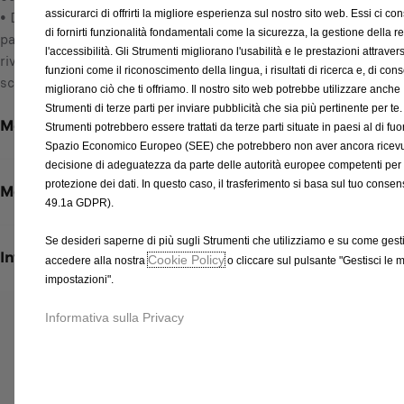
assicurarci di offrirti la migliore esperienza sul nostro sito web. Essi ci c
• Dotazione: Rivestimenti interni laterali, 4 rivestimenti per la
U
di fornirti funzionalità fondamentali come la sicurezza, la gestione della re
parte superiore e inferiore delle porte posteriori a battente,
n
l'accessibilità. Gli Strumenti migliorano l'usabilità e le prestazioni attraver
rivestimenti per la parte inferiore e superiore della porta
i
funzioni come il riconoscimento della lingua, i risultati di ricerca e, di co
scorrevole, 1 kit di fissaggio, istruzioni di montaggio
t
migliorano ciò che ti offriamo. Il nostro sito web potrebbe utilizzare anche
à
Strumenti di terze parti per inviare pubblicità che sia più pertinente per te.
Metodi di pagamento
Strumenti potrebbero essere trattati da terze parti situate in paesi al di fuor
Spazio Economico Europeo (SEE) che potrebbero non aver ancora ricev
decisione di adeguatezza da parte delle autorità europee competenti per 
protezione dei dati. In questo caso, il trasferimento si basa sul tuo consens
Metodi di spedizione e restituzione
49.1a GDPR).
Se desideri saperne di più sugli Strumenti che utilizziamo e su come gestir
Informazioni per l'installazione
Cookie Policy
accedere alla nostra
o cliccare sul pulsante "Gestisci le 
impostazioni".
Informativa sulla Privacy
Prodotti correlati a questo articolo
Potresti essere interessato a questi prodotti correlati