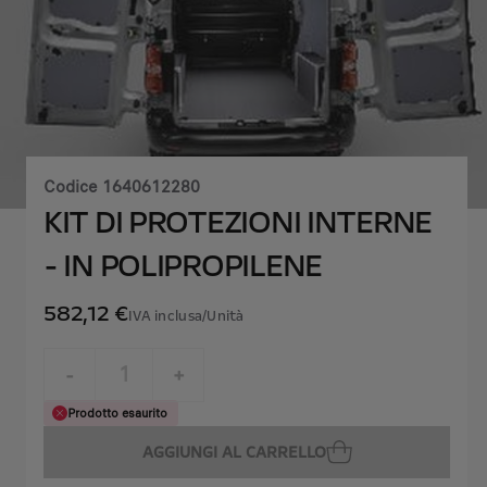
Codice
1640612280
KIT DI PROTEZIONI INTERNE
- IN POLIPROPILENE
582,12 €
IVA inclusa/Unità
P
r
-
+
i
Q
Prodotto esaurito
c
u
e
AGGIUNGI AL CARRELLO
a
i