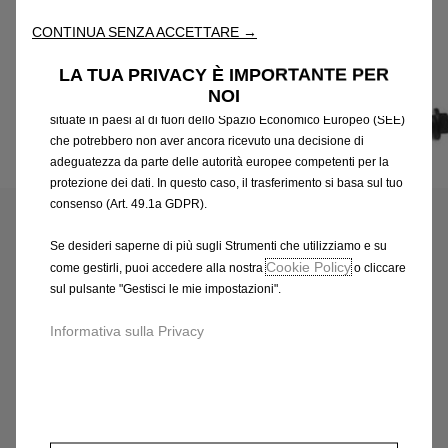
attraverso varie funzioni come il riconoscimento della lingua, i
CONTINUA SENZA ACCETTARE →
risultati di ricerca e, di conseguenza, migliorano ciò che ti
offriamo. Il nostro sito web potrebbe utilizzare anche Strumenti di
LA TUA PRIVACY È IMPORTANTE PER
terze parti per inviare pubblicità che sia più pertinente per
NOI
te. Alcuni Strumenti potrebbero essere trattati da terze parti
situate in paesi al di fuori dello Spazio Economico Europeo (SEE)
che potrebbero non aver ancora ricevuto una decisione di
adeguatezza da parte delle autorità europee competenti per la
Codice
1677686780
protezione dei dati. In questo caso, il trasferimento si basa sul tuo
KIT DI ATTREZZI
consenso (Art. 49.1a GDPR).
61,60 €
IVA inclusa/Unità
Se desideri saperne di più sugli Strumenti che utilizziamo e su
Cookie Policy
come gestirli, puoi accedere alla nostra
o cliccare
P
sul pulsante "Gestisci le mie impostazioni".
r
-
+
i
Informativa sulla Privacy
Q
c
AGGIUNGI AL CARRELLO
u
e
a
i
Data di consegna prevista :
17/08
n
s
Compra ora, paga dopo
t
6