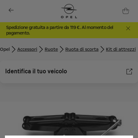
Spedizione gratuita a partire da 119 €. Al momento del
pagamento.
Opel
Accessori
Ruote
Ruota di scorta
Kit di attrezzi
Identifica il tuo veicolo
Utilizziamo cookie e/o altri strumenti di tracciamento (gli
“Strumenti”) per assicurarci di offrirti la migliore esperienza sul
nostro sito web. Essi ci consentono di fornirti funzionalità
fondamentali come la sicurezza, la gestione della rete e
l'accessibilità. Gli Strumenti migliorano l'usabilità e le prestazioni