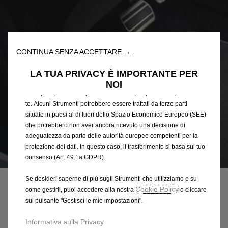
Utilizziamo cookie e/o altri strumenti di tracciamento (gli
“Strumenti”) per assicurarci di offrirti la migliore esperienza sul
nostro sito web. Essi ci consentono di fornirti funzionalità
fondamentali come la sicurezza, la gestione della rete e
l'accessibilità. Gli Strumenti migliorano l'usabilità e le prestazioni
CONTINUA SENZA ACCETTARE →
attraverso varie funzioni come il riconoscimento della lingua, i
risultati di ricerca e, di conseguenza, migliorano ciò che ti
LA TUA PRIVACY È IMPORTANTE PER
offriamo. Il nostro sito web potrebbe utilizzare anche Strumenti di
NOI
terze parti per inviare pubblicità che sia più pertinente per
te. Alcuni Strumenti potrebbero essere trattati da terze parti
situate in paesi al di fuori dello Spazio Economico Europeo (SEE)
che potrebbero non aver ancora ricevuto una decisione di
adeguatezza da parte delle autorità europee competenti per la
protezione dei dati. In questo caso, il trasferimento si basa sul tuo
Codice
1696615980
consenso (Art. 49.1a GDPR).
KIT PEDALI E POGGIAPIEDI IN
Se desideri saperne di più sugli Strumenti che utilizziamo e su
Cookie Policy
ALLUMINIO - PER VEICOLO
come gestirli, puoi accedere alla nostra
o cliccare
sul pulsante "Gestisci le mie impostazioni".
CON CAMBIO AUTOMATICO
Informativa sulla Privacy