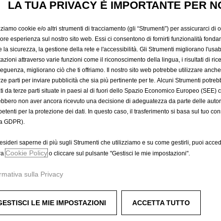
LA TUA PRIVACY È IMPORTANTE PER N
150,39 €
IVA inclusa/Unità
P
zziamo cookie e/o altri strumenti di tracciamento (gli “Strumenti”) per assicurarci di off
r
-
+
Prodotto esau
iore esperienza sul nostro sito web. Essi ci consentono di fornirti funzionalità fonda
i
la sicurezza, la gestione della rete e l'accessibilità. Gli Strumenti migliorano l'usabi
Q
c
azioni attraverso varie funzioni come il riconoscimento della lingua, i risultati di rice
A
u
eguenza, migliorano ciò che ti offriamo. Il nostro sito web potrebbe utilizzare anch
e
a
erze parti per inviare pubblicità che sia più pertinente per te. Alcuni Strumenti potre
i
Compra ora, paga dopo
tati da terze parti situate in paesi al di fuori dello Spazio Economico Europeo (SEE) 
n
s
ebbero non aver ancora ricevuto una decisione di adeguatezza da parte delle auto
t
1
etenti per la protezione dei dati. In questo caso, il trasferimento si basa sul tuo con
i
5
a GDPR).
t
0
y
,
esideri saperne di più sugli Strumenti che utilizziamo e su come gestirli, puoi acced
u
Cookie Policy
3
ra
o cliccare sul pulsante "Gestisci le mie impostazioni".
p
9
rmativa sulla Privacy
d
€
a
I
t
V
GESTISCI LE MIE IMPOSTAZIONI
ACCETTA TUTTO
e
A