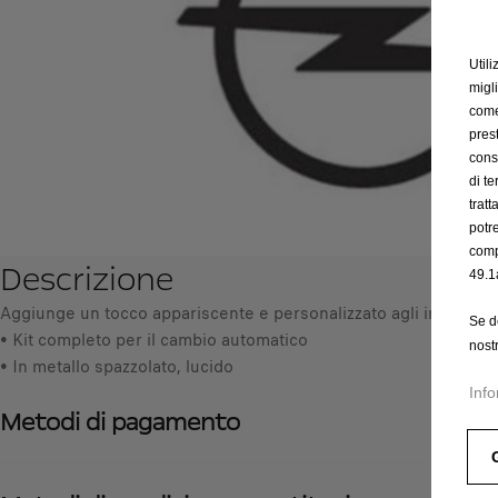
Utili
migl
come 
prest
cons
di t
trat
potr
comp
Descrizione
49.1
Aggiunge un tocco appariscente e personalizzato agli interni.
Se d
• Kit completo per il cambio automatico
nost
• In metallo spazzolato, lucido
Info
Metodi di pagamento