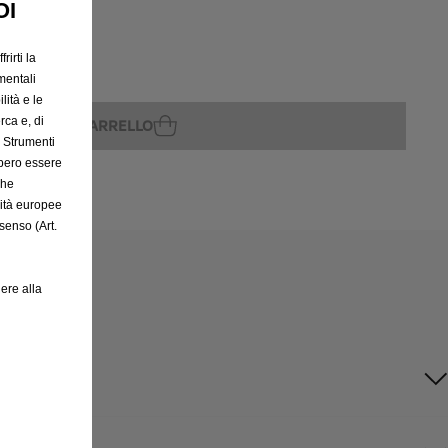
OI
rirti la
rito
mentali
lità e le
rca e, di
GGIUNGI AL CARRELLO
e Strumenti
bbero essere
che
rità europee
senso (Art.
ere alla