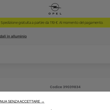
Spedizione gratuita a partire da 119 €. Al momento del pagamento.
dali in alluminio
Codice
39039834
KIT PEDA
NUA SENZA ACCETTARE →