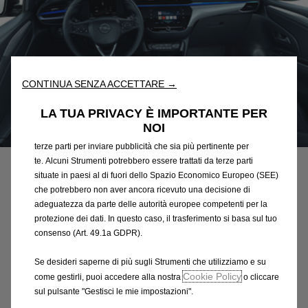
Utilizziamo cookie e/o altri strumenti di tracciamento (gli
“Strumenti”) per assicurarci di offrirti la migliore esperienza sul
nostro sito web. Essi ci consentono di fornirti funzionalità
fondamentali come la sicurezza, la gestione della rete e
CONTINUA SENZA ACCETTARE →
l'accessibilità. Gli Strumenti migliorano l'usabilità e le prestazioni
attraverso varie funzioni come il riconoscimento della lingua, i
LA TUA PRIVACY È IMPORTANTE PER
risultati di ricerca e, di conseguenza, migliorano ciò che ti
NOI
Codice
98344044AV
offriamo. Il nostro sito web potrebbe utilizzare anche Strumenti di
terze parti per inviare pubblicità che sia più pertinente per
KIT PER
te. Alcuni Strumenti potrebbero essere trattati da terze parti
PERSONALIZZAZIONE
situate in paesi al di fuori dello Spazio Economico Europeo (SEE)
che potrebbero non aver ancora ricevuto una decisione di
INTERNA
adeguatezza da parte delle autorità europee competenti per la
protezione dei dati. In questo caso, il trasferimento si basa sul tuo
consenso (Art. 49.1a GDPR).
219,28 €
IVA inclusa/Unità
P
Se desideri saperne di più sugli Strumenti che utilizziamo e su
r
Cookie Policy
come gestirli, puoi accedere alla nostra
o cliccare
-
+
i
sul pulsante "Gestisci le mie impostazioni".
Q