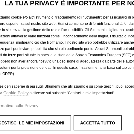
COMPATT
LA TUA PRIVACY È IMPORTANTE PER N
zziamo cookie e/o altri strumenti di tracciamento (gli “Strumenti”) per assicurarci di off
SMARTPH
iore esperienza sul nostro sito web. Essi ci consentono di fornirti funzionalità fonda
la sicurezza, la gestione della rete e l'accessibilità. Gli Strumenti migliorano l'usabi
azioni attraverso varie funzioni come il riconoscimento della lingua, i risultati di rice
SULL'AER
eguenza, migliorano ciò che ti offriamo. Il nostro sito web potrebbe utilizzare anch
erze parti per inviare pubblicità che sia più pertinente per te. Alcuni Strumenti potre
tati da terze parti situate in paesi al di fuori dello Spazio Economico Europeo (SEE) 
ebbero non aver ancora ricevuto una decisione di adeguatezza da parte delle auto
19,28 €
etenti per la protezione dei dati. In questo caso, il trasferimento si basa sul tuo con
IVA inclusa/Unità
a GDPR).
P
r
esideri saperne di più sugli Strumenti che utilizziamo e su come gestirli, puoi acced
-
+
Cookie Policy
i
ra
o cliccare sul pulsante "Gestisci le mie impostazioni".
Q
c
A
rmativa sulla Privacy
u
e
a
i
Data di consegna prevista :
17/
n
s
GESTISCI LE MIE IMPOSTAZIONI
ACCETTA TUTTO
Compra ora, paga dopo
t
1