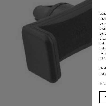
Utili
migl
come 
prest
cons
di t
trat
potr
comp
49.1
Se d
nost
Info