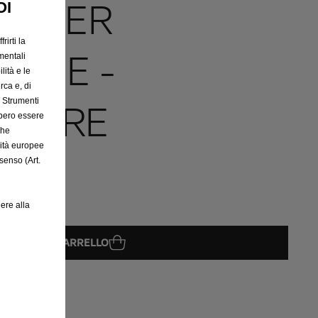
O PER
OI
rirti la
ONE -
mentali
lità e le
rca e, di
ATORE
e Strumenti
bbero essere
che
rità europee
senso (Art.
ere alla
GGIUNGI AL CARRELLO
08