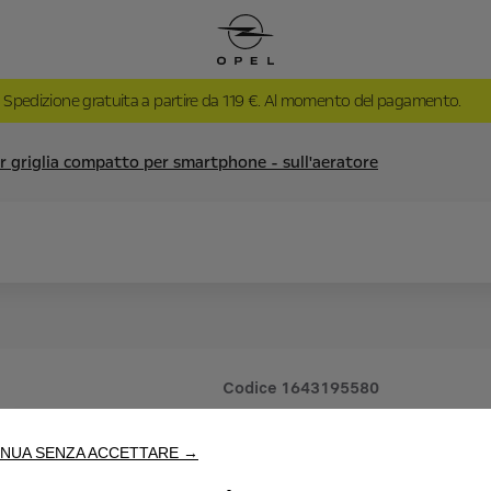
Spedizione gratuita a partire da 119 €. Al momento del pagamento.
 griglia compatto per smartphone - sull'aeratore
Codice
1643195580
SUPPORTO
NUA SENZA ACCETTARE →