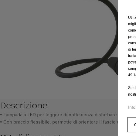
Utili
migl
come 
prest
cons
di t
trat
potr
comp
49.1
Se d
nost
Descrizione
Info
• Lampada a LED per leggere di notte senza disturbare il guidat
• Con braccio flessibile, permette di orientare il fascio di luce a