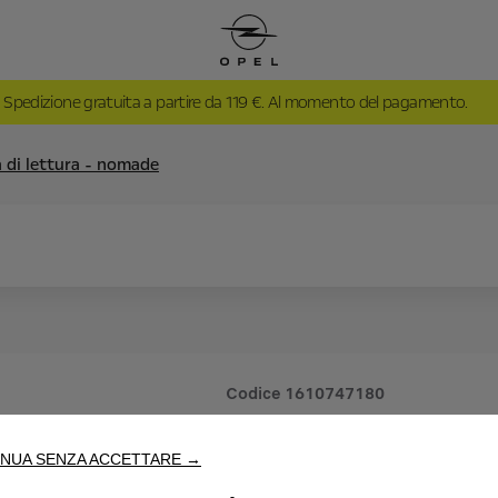
Spedizione gratuita a partire da 119 €. Al momento del pagamento.
di lettura - nomade
Codice
1610747180
LAMPADA 
NUA SENZA ACCETTARE →