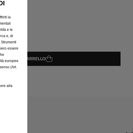
OI
rirti la
mentali
lità e le
rca e, di
e Strumenti
bbero essere
che
GGIUNGI AL CARRELLO
rità europee
senso (Art.
08
ere alla