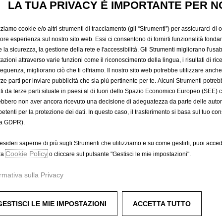
NOMADE
LA TUA PRIVACY È IMPORTANTE PER N
zziamo cookie e/o altri strumenti di tracciamento (gli “Strumenti”) per assicurarci di off
58,29 €
iore esperienza sul nostro sito web. Essi ci consentono di fornirti funzionalità fonda
IVA inclusa/Unità
la sicurezza, la gestione della rete e l'accessibilità. Gli Strumenti migliorano l'usabi
P
azioni attraverso varie funzioni come il riconoscimento della lingua, i risultati di rice
eguenza, migliorano ciò che ti offriamo. Il nostro sito web potrebbe utilizzare anch
r
-
+
erze parti per inviare pubblicità che sia più pertinente per te. Alcuni Strumenti potre
i
tati da terze parti situate in paesi al di fuori dello Spazio Economico Europeo (SEE) 
Q
c
A
ebbero non aver ancora ricevuto una decisione di adeguatezza da parte delle auto
u
e
etenti per la protezione dei dati. In questo caso, il trasferimento si basa sul tuo con
a
i
Data di consegna prevista :
16/
a GDPR).
n
s
Compra ora, paga dopo
t
5
esideri saperne di più sugli Strumenti che utilizziamo e su come gestirli, puoi acced
i
Cookie Policy
8
ra
o cliccare sul pulsante "Gestisci le mie impostazioni".
t
,
rmativa sulla Privacy
y
2
ore.
u
9
 piacere.
p
€
GESTISCI LE MIE IMPOSTAZIONI
ACCETTA TUTTO
d
I