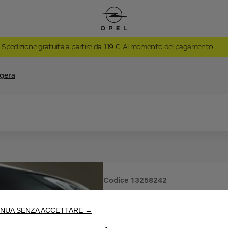
Spedizione gratuita a partire da 119 €. Al momento del pagamento.
ggera
Codice
13258242
CERCHI I
NUA SENZA ACCETTARE →