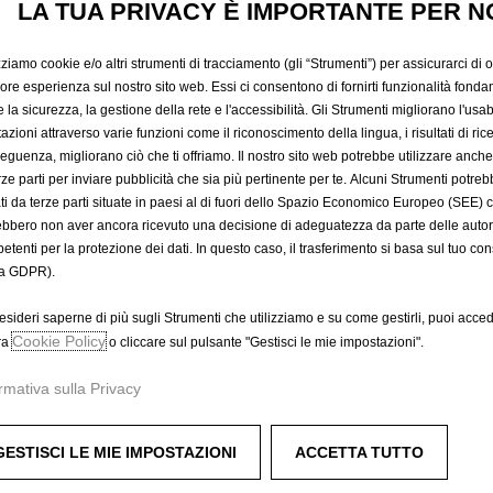
LA TUA PRIVACY È IMPORTANTE PER N
785,27 €
IVA inclusa/Unità
P
zziamo cookie e/o altri strumenti di tracciamento (gli “Strumenti”) per assicurarci di off
r
-
+
Prodotto esau
iore esperienza sul nostro sito web. Essi ci consentono di fornirti funzionalità fonda
i
la sicurezza, la gestione della rete e l'accessibilità. Gli Strumenti migliorano l'usabi
Q
c
azioni attraverso varie funzioni come il riconoscimento della lingua, i risultati di rice
u
eguenza, migliorano ciò che ti offriamo. Il nostro sito web potrebbe utilizzare anch
e
a
erze parti per inviare pubblicità che sia più pertinente per te. Alcuni Strumenti potre
i
tati da terze parti situate in paesi al di fuori dello Spazio Economico Europeo (SEE) 
n
A
s
ebbero non aver ancora ricevuto una decisione di adeguatezza da parte delle auto
t
7
etenti per la protezione dei dati. In questo caso, il trasferimento si basa sul tuo con
i
8
Compra ora, paga dopo
a GDPR).
t
5
y
,
esideri saperne di più sugli Strumenti che utilizziamo e su come gestirli, puoi acced
u
Cookie Policy
2
ra
o cliccare sul pulsante "Gestisci le mie impostazioni".
p
7
colore manoogian.
rmativa sulla Privacy
d
€
a
I
t
V
GESTISCI LE MIE IMPOSTAZIONI
ACCETTA TUTTO
dinati a parte.
e
A