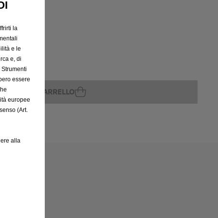
OI
rirti la
rito
mentali
lità e le
rca e, di
e Strumenti
bbero essere
che
GGIUNGI AL CARRELLO
rità europee
senso (Art.
ere alla