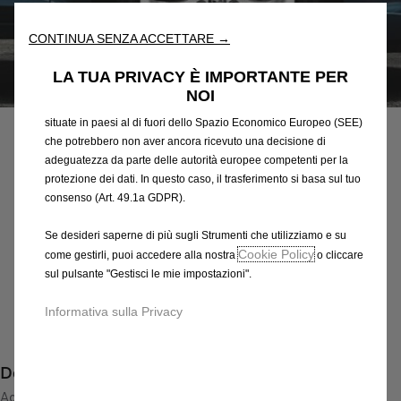
l'accessibilità. Gli Strumenti migliorano l'usabilità e le prestazioni
attraverso varie funzioni come il riconoscimento della lingua, i
CONTINUA SENZA ACCETTARE →
risultati di ricerca e, di conseguenza, migliorano ciò che ti
offriamo. Il nostro sito web potrebbe utilizzare anche Strumenti di
LA TUA PRIVACY È IMPORTANTE PER
terze parti per inviare pubblicità che sia più pertinente per
Codice
13259244
NOI
te. Alcuni Strumenti potrebbero essere trattati da terze parti
CERCHI IN LEGA LEGGERA
situate in paesi al di fuori dello Spazio Economico Europeo (SEE)
che potrebbero non aver ancora ricevuto una decisione di
201,14 €
IVA inclusa/Unità
adeguatezza da parte delle autorità europee competenti per la
protezione dei dati. In questo caso, il trasferimento si basa sul tuo
P
consenso (Art. 49.1a GDPR).
r
-
+
i
Se desideri saperne di più sugli Strumenti che utilizziamo e su
Q
Prodotto esaurito
c
Cookie Policy
come gestirli, puoi accedere alla nostra
o cliccare
u
e
AGGIUNGI AL CARRELLO
sul pulsante "Gestisci le mie impostazioni".
a
i
n
s
Informativa sulla Privacy
Compra ora, paga dopo
t
2
i
0
Descrizione
t
1
y
Accattivante disegno a 7 razze con finitura Sterling Silver.
,