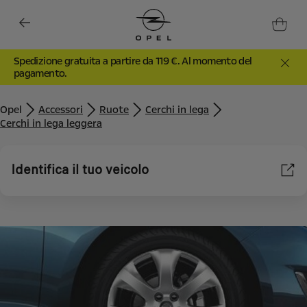
Spedizione gratuita a partire da 119 €. Al momento del
pagamento.
Opel
Accessori
Ruote
Cerchi in lega
Cerchi in lega leggera
Identifica il tuo veicolo
Utilizziamo cookie e/o altri strumenti di tracciamento (gli
“Strumenti”) per assicurarci di offrirti la migliore esperienza sul
nostro sito web. Essi ci consentono di fornirti funzionalità
fondamentali come la sicurezza, la gestione della rete e