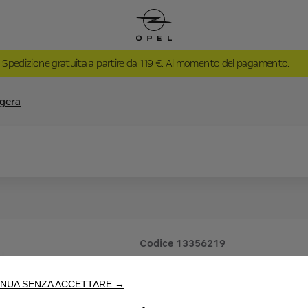
Spedizione gratuita a partire da 119 €. Al momento del pagamento.
ggera
Codice
13356219
CERCHI I
NUA SENZA ACCETTARE →