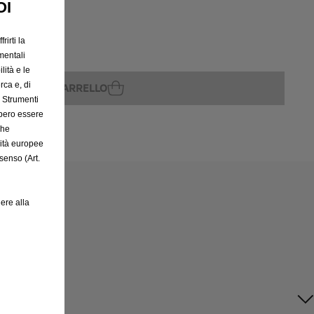
OI
rirti la
rito
mentali
lità e le
rca e, di
GGIUNGI AL CARRELLO
e Strumenti
bbero essere
che
rità europee
senso (Art.
ere alla