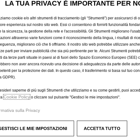
LA TUA PRIVACY È IMPORTANTE PER N
421,24 €
IVA inclusa/Unità
P
zziamo cookie e/o altri strumenti di tracciamento (gli “Strumenti”) per assicurarci di off
r
-
+
Prodotto esau
iore esperienza sul nostro sito web. Essi ci consentono di fornirti funzionalità fonda
i
la sicurezza, la gestione della rete e l'accessibilità. Gli Strumenti migliorano l'usabi
Q
c
azioni attraverso varie funzioni come il riconoscimento della lingua, i risultati di rice
A
u
eguenza, migliorano ciò che ti offriamo. Il nostro sito web potrebbe utilizzare anch
e
a
erze parti per inviare pubblicità che sia più pertinente per te. Alcuni Strumenti potre
i
Compra ora, paga dopo
tati da terze parti situate in paesi al di fuori dello Spazio Economico Europeo (SEE) 
n
s
ebbero non aver ancora ricevuto una decisione di adeguatezza da parte delle auto
t
4
etenti per la protezione dei dati. In questo caso, il trasferimento si basa sul tuo con
i
2
a GDPR).
t
1
atica in Technical Grey.
y
,
esideri saperne di più sugli Strumenti che utilizziamo e su come gestirli, puoi acced
u
Cookie Policy
2
ra
o cliccare sul pulsante "Gestisci le mie impostazioni".
p
4
rmativa sulla Privacy
d
€
te.
a
I
t
V
GESTISCI LE MIE IMPOSTAZIONI
ACCETTA TUTTO
e
A