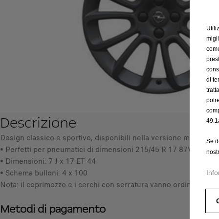
Utili
migl
come 
prest
cons
di t
trat
potr
comp
Descrizione
49.1
Design classico e sportivo, disponibili nella versione monocrom
Se d
• Perfetti per pneumatici di dimensioni 215/45 R 17 87V
nost
• Dimensioni: 7 J x 17 ET 44
• Schema bulloni: 4 x 100
Info
Nota: il coprimozzo e i cerchi con serratura vanno ordinati a par
Metodi di pagamento