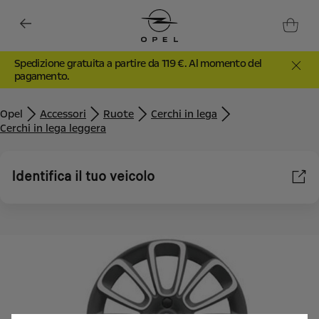
Spedizione gratuita a partire da 119 €. Al momento del
pagamento.
Opel
Accessori
Ruote
Cerchi in lega
Cerchi in lega leggera
Identifica il tuo veicolo
Utilizziamo cookie e/o altri strumenti di tracciamento (gli
“Strumenti”) per assicurarci di offrirti la migliore esperienza sul
nostro sito web. Essi ci consentono di fornirti funzionalità
fondamentali come la sicurezza, la gestione della rete e
l'accessibilità. Gli Strumenti migliorano l'usabilità e le prestazioni