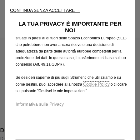
attraverso varie funzioni come il riconoscimento della lingua, i
CONTINUA SENZA ACCETTARE →
risultati di ricerca e, di conseguenza, migliorano ciò che ti
offriamo. Il nostro sito web potrebbe utilizzare anche Strumenti di
LA TUA PRIVACY È IMPORTANTE PER
terze parti per inviare pubblicità che sia più pertinente per
NOI
Codice
13369309
te. Alcuni Strumenti potrebbero essere trattati da terze parti
CERCHI IN LEGA LEGGERA
situate in paesi al di fuori dello Spazio Economico Europeo (SEE)
che potrebbero non aver ancora ricevuto una decisione di
adeguatezza da parte delle autorità europee competenti per la
527,00 €
IVA inclusa/Unità
protezione dei dati. In questo caso, il trasferimento si basa sul tuo
P
consenso (Art. 49.1a GDPR).
r
-
+
Se desideri saperne di più sugli Strumenti che utilizziamo e su
i
Q
Prodotto esaurito
Cookie Policy
come gestirli, puoi accedere alla nostra
o cliccare
c
u
sul pulsante "Gestisci le mie impostazioni".
e
AGGIUNGI AL CARRELLO
a
i
Informativa sulla Privacy
n
s
Compra ora, paga dopo
t
5
i
2
Descrizione
t
7
y
Design classico e sportivo, disponibili nella versione BiColor
,