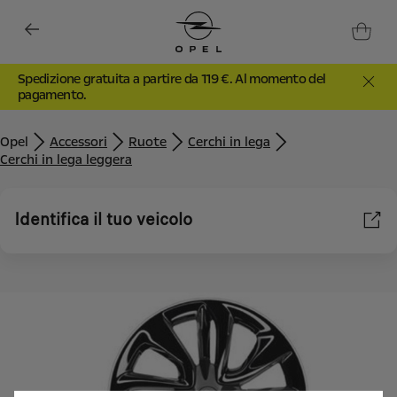
Spedizione gratuita a partire da 119 €. Al momento del
pagamento.
Opel
Accessori
Ruote
Cerchi in lega
Cerchi in lega leggera
Identifica il tuo veicolo
Utilizziamo cookie e/o altri strumenti di tracciamento (gli
“Strumenti”) per assicurarci di offrirti la migliore esperienza sul
nostro sito web. Essi ci consentono di fornirti funzionalità
fondamentali come la sicurezza, la gestione della rete e
l'accessibilità. Gli Strumenti migliorano l'usabilità e le prestazioni