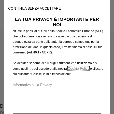
attraverso varie funzioni come il riconoscimento della lingua, i
CONTINUA SENZA ACCETTARE →
risultati di ricerca e, di conseguenza, migliorano ciò che ti
offriamo. Il nostro sito web potrebbe utilizzare anche Strumenti di
LA TUA PRIVACY È IMPORTANTE PER
terze parti per inviare pubblicità che sia più pertinente per
NOI
Codice
13369314
te. Alcuni Strumenti potrebbero essere trattati da terze parti
CERCHI IN LEGA LEGGERA
situate in paesi al di fuori dello Spazio Economico Europeo (SEE)
che potrebbero non aver ancora ricevuto una decisione di
adeguatezza da parte delle autorità europee competenti per la
527,00 €
IVA inclusa/Unità
protezione dei dati. In questo caso, il trasferimento si basa sul tuo
P
consenso (Art. 49.1a GDPR).
r
-
+
Se desideri saperne di più sugli Strumenti che utilizziamo e su
i
Q
Prodotto esaurito
Cookie Policy
come gestirli, puoi accedere alla nostra
o cliccare
c
u
sul pulsante "Gestisci le mie impostazioni".
e
AGGIUNGI AL CARRELLO
a
i
Informativa sulla Privacy
n
s
Compra ora, paga dopo
t
5
i
2
Descrizione
t
7
y
Disponibili nella versione BiColor High Gloss Black/White my
,