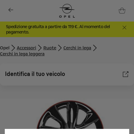
Spedizione gratuita a partire da 119 €. Al momento del
pagamento.
Opel
Accessori
Ruote
Cerchi in lega
Cerchi in lega leggera
Identifica il tuo veicolo
Utilizziamo cookie e/o altri strumenti di tracciamento (gli
“Strumenti”) per assicurarci di offrirti la migliore esperienza sul
nostro sito web. Essi ci consentono di fornirti funzionalità
fondamentali come la sicurezza, la gestione della rete e
l'accessibilità. Gli Strumenti migliorano l'usabilità e le prestazioni