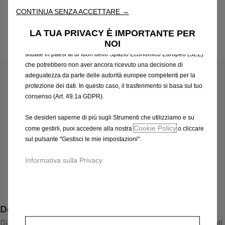
attraverso varie funzioni come il riconoscimento della lingua, i
CONTINUA SENZA ACCETTARE →
risultati di ricerca e, di conseguenza, migliorano ciò che ti
offriamo. Il nostro sito web potrebbe utilizzare anche Strumenti di
LA TUA PRIVACY È IMPORTANTE PER
terze parti per inviare pubblicità che sia più pertinente per
NOI
te. Alcuni Strumenti potrebbero essere trattati da terze parti
Codice
13369315
situate in paesi al di fuori dello Spazio Economico Europeo (SEE)
CERCHI IN LEGA LEGGERA
che potrebbero non aver ancora ricevuto una decisione di
adeguatezza da parte delle autorità europee competenti per la
527,00 €
protezione dei dati. In questo caso, il trasferimento si basa sul tuo
IVA inclusa/Unità
consenso (Art. 49.1a GDPR).
P
r
-
+
Se desideri saperne di più sugli Strumenti che utilizziamo e su
i
Cookie Policy
come gestirli, puoi accedere alla nostra
o cliccare
Q
Prodotto esaurito
c
sul pulsante "Gestisci le mie impostazioni".
u
e
AGGIUNGI AL CARRELLO
a
Informativa sulla Privacy
i
n
s
Compra ora, paga dopo
t
5
i
2
Descrizione
t
7
y
Disponibili nella versione BiColor High Gloss Black/Red 'n' Roll.
,