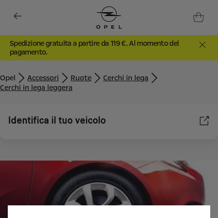
Spedizione gratuita a partire da 119 €. Al momento del
pagamento.
Opel
Accessori
Ruote
Cerchi in lega
Cerchi in lega leggera
Identifica il tuo veicolo
Utilizziamo cookie e/o altri strumenti di tracciamento (gli
“Strumenti”) per assicurarci di offrirti la migliore esperienza sul
nostro sito web. Essi ci consentono di fornirti funzionalità
fondamentali come la sicurezza, la gestione della rete e
l'accessibilità. Gli Strumenti migliorano l'usabilità e le prestazioni
attraverso varie funzioni come il riconoscimento della lingua, i