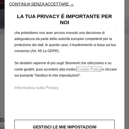
risultati di ricerca e, di conseguenza, migliorano ciò che ti
CONTINUA SENZA ACCETTARE →
offriamo. Il nostro sito web potrebbe utilizzare anche Strumenti di
terze parti per inviare pubblicità che sia più pertinente per
LA TUA PRIVACY È IMPORTANTE PER
te. Alcuni Strumenti potrebbero essere trattati da terze parti
NOI
situate in paesi al di fuori dello Spazio Economico Europeo (SEE)
Codice
13380637
che potrebbero non aver ancora ricevuto una decisione di
CERCHI IN LEGA LEGGERA
adeguatezza da parte delle autorità europee competenti per la
protezione dei dati. In questo caso, il trasferimento si basa sul tuo
332,86 €
consenso (Art. 49.1a GDPR).
IVA inclusa/Unità
P
Se desideri saperne di più sugli Strumenti che utilizziamo e su
r
-
+
Cookie Policy
come gestirli, puoi accedere alla nostra
o cliccare
i
sul pulsante "Gestisci le mie impostazioni".
Q
Prodotto esaurito
c
u
e
AGGIUNGI AL CARRELLO
Informativa sulla Privacy
a
i
n
s
Compra ora, paga dopo
t
3
i
3
Descrizione
t
2
y
GESTISCI LE MIE IMPOSTAZIONI
Un design da far girare la testa, disponibile in bianco.
,