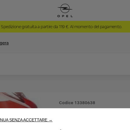
Spedizione gratuita a partire da 119 €. Al momento del pagamento.
ggera
Codice
13380638
CERCHI I
NUA SENZA ACCETTARE →