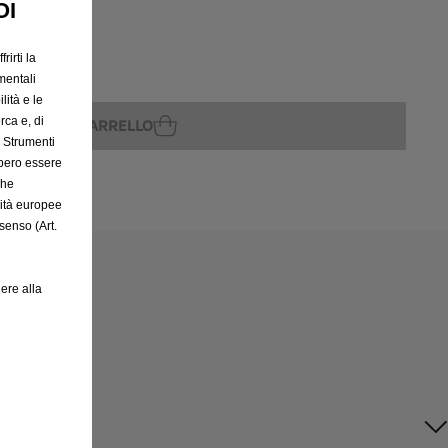
OI
rirti la
rito
mentali
lità e le
rca e, di
GGIUNGI AL CARRELLO
e Strumenti
bbero essere
che
rità europee
senso (Art.
ere alla