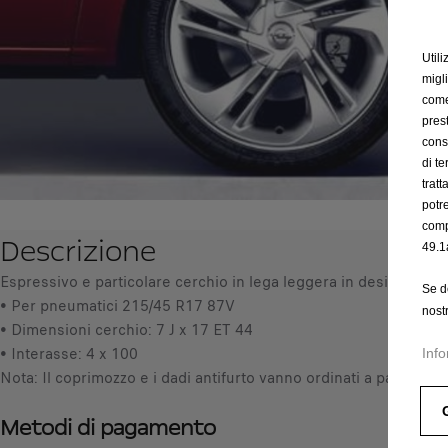
Utili
migl
come 
prest
cons
di t
trat
potr
comp
Descrizione
49.1
Espressivo e particolare cerchio in lega leggera in design a 5 r
Se d
• Per pneumatici 215/45 R17 87V
nost
• Dimensioni cerchio: 7 J x 17 ET 44
• Interasse: 4 x 100
Info
Nota: Il coprimozzo e i dadi antifurto vanno ordinati a parte.
Metodi di pagamento