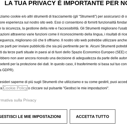
LA TUA PRIVACY È IMPORTANTE PER N
402,22 €
IVA inclusa/Unità
P
zziamo cookie e/o altri strumenti di tracciamento (gli “Strumenti”) per assicurarci di off
r
-
+
Prodotto esau
iore esperienza sul nostro sito web. Essi ci consentono di fornirti funzionalità fonda
i
la sicurezza, la gestione della rete e l'accessibilità. Gli Strumenti migliorano l'usabi
Q
c
azioni attraverso varie funzioni come il riconoscimento della lingua, i risultati di rice
A
u
eguenza, migliorano ciò che ti offriamo. Il nostro sito web potrebbe utilizzare anch
e
a
erze parti per inviare pubblicità che sia più pertinente per te. Alcuni Strumenti potre
i
Compra ora, paga dopo
tati da terze parti situate in paesi al di fuori dello Spazio Economico Europeo (SEE) 
n
s
ebbero non aver ancora ricevuto una decisione di adeguatezza da parte delle auto
t
4
etenti per la protezione dei dati. In questo caso, il trasferimento si basa sul tuo con
i
0
a GDPR).
t
2
azze doppie con finitura argento.
y
,
esideri saperne di più sugli Strumenti che utilizziamo e su come gestirli, puoi acced
u
Cookie Policy
2
ra
o cliccare sul pulsante "Gestisci le mie impostazioni".
p
2
rmativa sulla Privacy
d
€
a
I
t
V
GESTISCI LE MIE IMPOSTAZIONI
ACCETTA TUTTO
e
A