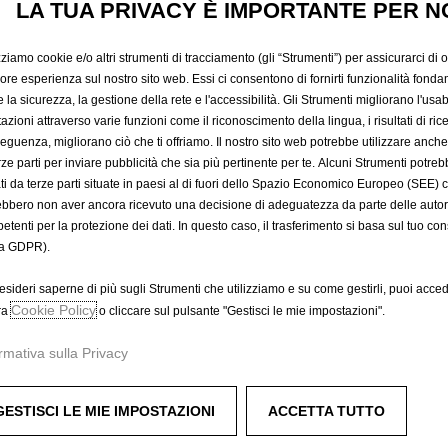
LA TUA PRIVACY È IMPORTANTE PER N
494,03 €
IVA inclusa/Unità
P
zziamo cookie e/o altri strumenti di tracciamento (gli “Strumenti”) per assicurarci di off
r
-
+
Prodotto esau
iore esperienza sul nostro sito web. Essi ci consentono di fornirti funzionalità fonda
i
la sicurezza, la gestione della rete e l'accessibilità. Gli Strumenti migliorano l'usabi
Q
c
azioni attraverso varie funzioni come il riconoscimento della lingua, i risultati di rice
A
u
eguenza, migliorano ciò che ti offriamo. Il nostro sito web potrebbe utilizzare anch
e
a
erze parti per inviare pubblicità che sia più pertinente per te. Alcuni Strumenti potre
i
Compra ora, paga dopo
tati da terze parti situate in paesi al di fuori dello Spazio Economico Europeo (SEE) 
n
s
ebbero non aver ancora ricevuto una decisione di adeguatezza da parte delle auto
t
4
etenti per la protezione dei dati. In questo caso, il trasferimento si basa sul tuo con
i
9
a GDPR).
t
4
nitura titanio.
y
,
esideri saperne di più sugli Strumenti che utilizziamo e su come gestirli, puoi acced
u
Cookie Policy
0
ra
o cliccare sul pulsante "Gestisci le mie impostazioni".
p
3
rmativa sulla Privacy
d
€
1.7 e 2.0 l.
a
I
dinati a parte.
t
V
GESTISCI LE MIE IMPOSTAZIONI
ACCETTA TUTTO
e
A