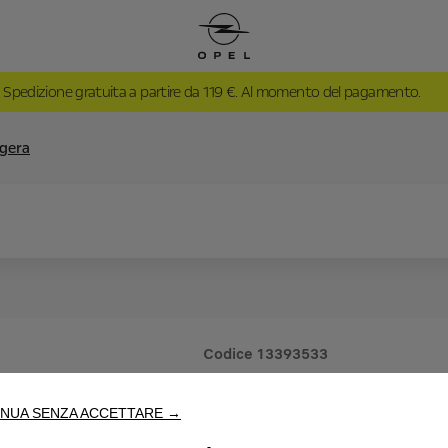
Spedizione gratuita a partire da 119 €. Al momento del pagamento.
ggera
Codice
13393533
CERCHI I
NUA SENZA ACCETTARE →