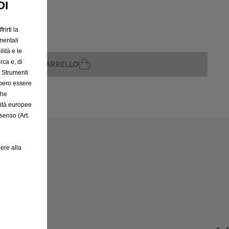
OI
rirti la
rito
mentali
lità e le
rca e, di
GGIUNGI AL CARRELLO
e Strumenti
bbero essere
che
rità europee
senso (Art.
ere alla