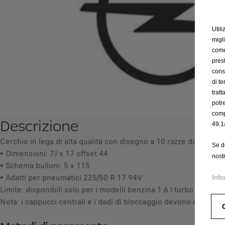
Utili
migl
come 
prest
cons
di t
trat
potr
comp
Descrizione
49.1
Cerchio in lega di alta qualità con disegno a 10 razze doppie e fi
Se d
• Dimensioni: 7J x 17 offset 44
nost
• Schema bulloni: 5 x 115
• Adatti per pneumatici 225/50 R 17 94V
Info
Limite: disponibili solo per i modelli benzina 1.6 l turbo e diesel 
Nota: i cappucci centrali e i dadi di bloccaggio devono essere or