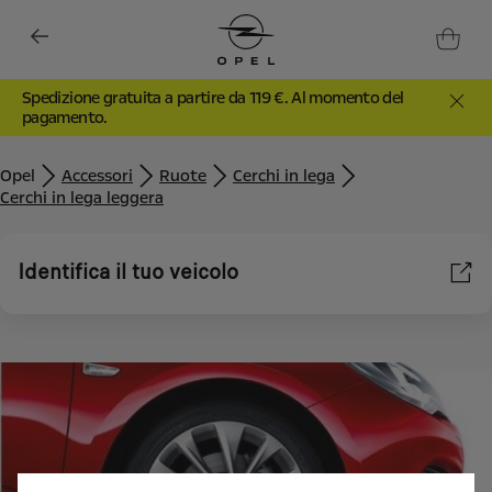
Spedizione gratuita a partire da 119 €. Al momento del
pagamento.
Opel
Accessori
Ruote
Cerchi in lega
Cerchi in lega leggera
Identifica il tuo veicolo
Utilizziamo cookie e/o altri strumenti di tracciamento (gli
“Strumenti”) per assicurarci di offrirti la migliore esperienza sul
nostro sito web. Essi ci consentono di fornirti funzionalità
fondamentali come la sicurezza, la gestione della rete e
l'accessibilità. Gli Strumenti migliorano l'usabilità e le prestazioni