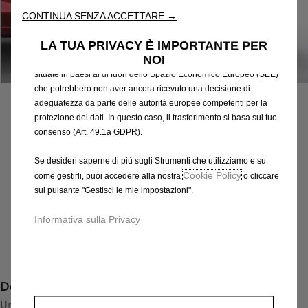
attraverso varie funzioni come il riconoscimento della lingua, i
CONTINUA SENZA ACCETTARE →
risultati di ricerca e, di conseguenza, migliorano ciò che ti
offriamo. Il nostro sito web potrebbe utilizzare anche Strumenti di
LA TUA PRIVACY È IMPORTANTE PER
terze parti per inviare pubblicità che sia più pertinente per
NOI
te. Alcuni Strumenti potrebbero essere trattati da terze parti
Codice
13409656
situate in paesi al di fuori dello Spazio Economico Europeo (SEE)
CERCHI IN LEGA LEGGERA
che potrebbero non aver ancora ricevuto una decisione di
adeguatezza da parte delle autorità europee competenti per la
377,70 €
protezione dei dati. In questo caso, il trasferimento si basa sul tuo
IVA inclusa/Unità
consenso (Art. 49.1a GDPR).
P
r
-
+
Se desideri saperne di più sugli Strumenti che utilizziamo e su
i
Cookie Policy
come gestirli, puoi accedere alla nostra
o cliccare
Q
Prodotto esaurito
c
sul pulsante "Gestisci le mie impostazioni".
u
e
AGGIUNGI AL CARRELLO
a
Informativa sulla Privacy
i
n
s
Compra ora, paga dopo
t
3
i
7
Descrizione
t
7
y
Un design che calamita gli sguardi con 10 razze in finitura
,