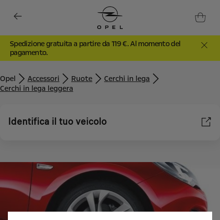
Spedizione gratuita a partire da 119 €. Al momento del
pagamento.
Opel
Accessori
Ruote
Cerchi in lega
Cerchi in lega leggera
Identifica il tuo veicolo
Utilizziamo cookie e/o altri strumenti di tracciamento (gli
“Strumenti”) per assicurarci di offrirti la migliore esperienza sul
nostro sito web. Essi ci consentono di fornirti funzionalità
fondamentali come la sicurezza, la gestione della rete e
l'accessibilità. Gli Strumenti migliorano l'usabilità e le prestazioni