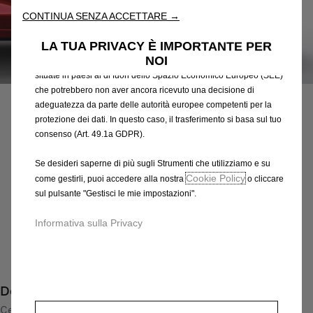
attraverso varie funzioni come il riconoscimento della lingua, i
CONTINUA SENZA ACCETTARE →
risultati di ricerca e, di conseguenza, migliorano ciò che ti
offriamo. Il nostro sito web potrebbe utilizzare anche Strumenti di
LA TUA PRIVACY È IMPORTANTE PER
terze parti per inviare pubblicità che sia più pertinente per
NOI
te. Alcuni Strumenti potrebbero essere trattati da terze parti
Codice
13409657
situate in paesi al di fuori dello Spazio Economico Europeo (SEE)
CERCHI IN LEGA LEGGERA
che potrebbero non aver ancora ricevuto una decisione di
adeguatezza da parte delle autorità europee competenti per la
377,70 €
protezione dei dati. In questo caso, il trasferimento si basa sul tuo
IVA inclusa/Unità
consenso (Art. 49.1a GDPR).
P
r
-
+
Se desideri saperne di più sugli Strumenti che utilizziamo e su
i
Cookie Policy
come gestirli, puoi accedere alla nostra
o cliccare
Q
Prodotto esaurito
c
sul pulsante "Gestisci le mie impostazioni".
u
e
AGGIUNGI AL CARRELLO
a
Informativa sulla Privacy
i
n
s
Compra ora, paga dopo
t
3
i
7
Descrizione
t
7
y
Cerchio in lega leggera dal look sportivo e accattivante, in
,