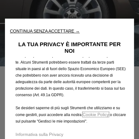
Utilizziamo cookie e/o altri strumenti di tracciamento (gli
“Strumenti”) per assicurarci di offrirti la migliore esperienza sul
nostro sito web. Essi ci consentono di fornirti funzionalità
fondamentali come la sicurezza, la gestione della rete e
l'accessibilità. Gli Strumenti migliorano l'usabilità e le prestazioni
CONTINUA SENZA ACCETTARE →
attraverso varie funzioni come il riconoscimento della lingua, i
risultati di ricerca e, di conseguenza, migliorano ciò che ti
LA TUA PRIVACY È IMPORTANTE PER
offriamo. Il nostro sito web potrebbe utilizzare anche Strumenti di
NOI
terze parti per inviare pubblicità che sia più pertinente per
Codice
13423054
te. Alcuni Strumenti potrebbero essere trattati da terze parti
CERCHI IN LEGA LEGGERA
situate in paesi al di fuori dello Spazio Economico Europeo (SEE)
che potrebbero non aver ancora ricevuto una decisione di
adeguatezza da parte delle autorità europee competenti per la
406,49 €
IVA inclusa/Unità
protezione dei dati. In questo caso, il trasferimento si basa sul tuo
P
consenso (Art. 49.1a GDPR).
r
-
+
i
Se desideri saperne di più sugli Strumenti che utilizziamo e su
Q
Prodotto esaurito
c
Cookie Policy
come gestirli, puoi accedere alla nostra
o cliccare
u
e
sul pulsante "Gestisci le mie impostazioni".
AGGIUNGI AL CARRELLO
a
i
Informativa sulla Privacy
n
s