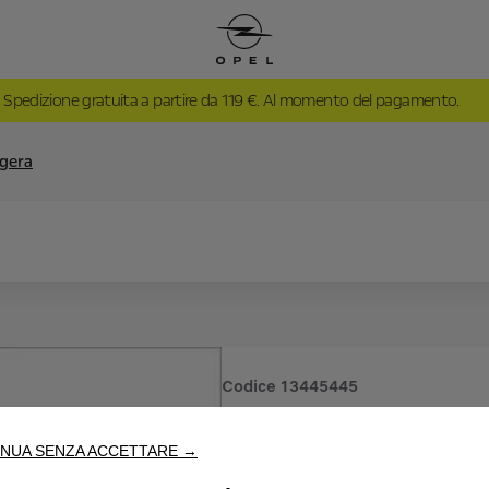
Spedizione gratuita a partire da 119 €. Al momento del pagamento.
ggera
Codice
13445445
CERCHI I
NUA SENZA ACCETTARE →