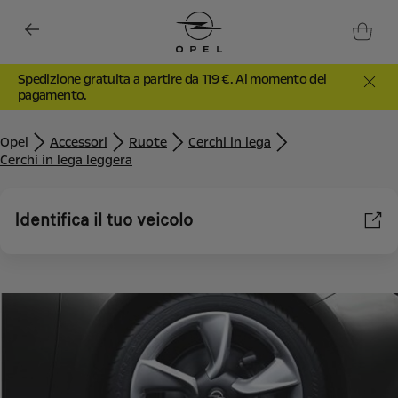
Spedizione gratuita a partire da 119 €. Al momento del
pagamento.
Opel
Accessori
Ruote
Cerchi in lega
Cerchi in lega leggera
Identifica il tuo veicolo
Utilizziamo cookie e/o altri strumenti di tracciamento (gli
“Strumenti”) per assicurarci di offrirti la migliore esperienza sul
nostro sito web. Essi ci consentono di fornirti funzionalità