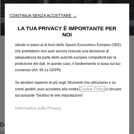
fondamentali come la sicurezza, la gestione della rete e
l'accessibilità. Gli Strumenti migliorano l'usabilità e le prestazioni
attraverso varie funzioni come il riconoscimento della lingua, i
CONTINUA SENZA ACCETTARE →
risultati di ricerca e, di conseguenza, migliorano ciò che ti
offriamo. Il nostro sito web potrebbe utilizzare anche Strumenti di
LA TUA PRIVACY È IMPORTANTE PER
Codice
13445447
terze parti per inviare pubblicità che sia più pertinente per
NOI
CERCHI IN LEGA LEGGERA
te. Alcuni Strumenti potrebbero essere trattati da terze parti
situate in paesi al di fuori dello Spazio Economico Europeo (SEE)
595,47 €
che potrebbero non aver ancora ricevuto una decisione di
IVA inclusa/Unità
adeguatezza da parte delle autorità europee competenti per la
P
protezione dei dati. In questo caso, il trasferimento si basa sul tuo
r
-
+
consenso (Art. 49.1a GDPR).
i
Q
Prodotto esaurito
c
Se desideri saperne di più sugli Strumenti che utilizziamo e su
u
e
Cookie Policy
come gestirli, puoi accedere alla nostra
o cliccare
AGGIUNGI AL CARRELLO
a
sul pulsante "Gestisci le mie impostazioni".
i
n
s
Compra ora, paga dopo
Informativa sulla Privacy
t
5
i
9
Descrizione
t
5
y
Sportivo cerchio in lega di alta qualità con disegno a 5 razze e
,