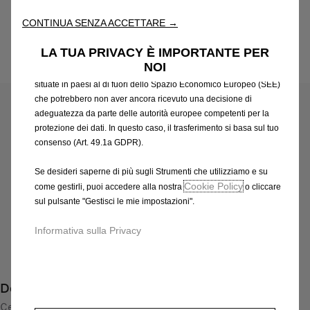
attraverso varie funzioni come il riconoscimento della lingua, i
CONTINUA SENZA ACCETTARE →
risultati di ricerca e, di conseguenza, migliorano ciò che ti
offriamo. Il nostro sito web potrebbe utilizzare anche Strumenti di
LA TUA PRIVACY È IMPORTANTE PER
terze parti per inviare pubblicità che sia più pertinente per
NOI
Codice
13463434
te. Alcuni Strumenti potrebbero essere trattati da terze parti
CERCHI IN LEGA LEGGERA
situate in paesi al di fuori dello Spazio Economico Europeo (SEE)
che potrebbero non aver ancora ricevuto una decisione di
adeguatezza da parte delle autorità europee competenti per la
639,68 €
IVA inclusa/Unità
protezione dei dati. In questo caso, il trasferimento si basa sul tuo
P
consenso (Art. 49.1a GDPR).
r
-
+
Se desideri saperne di più sugli Strumenti che utilizziamo e su
i
Q
Prodotto esaurito
Cookie Policy
come gestirli, puoi accedere alla nostra
o cliccare
c
u
sul pulsante "Gestisci le mie impostazioni".
e
AGGIUNGI AL CARRELLO
a
i
Informativa sulla Privacy
n
s
Compra ora, paga dopo
t
6
i
3
Descrizione
t
9
y
Cerchio in lega sportivo di alta qualità con disegno a 5 razze
,