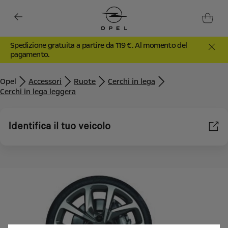
Spedizione gratuita a partire da 119 €. Al momento del
pagamento.
Opel
Accessori
Ruote
Cerchi in lega
Cerchi in lega leggera
Identifica il tuo veicolo
Utilizziamo cookie e/o altri strumenti di tracciamento (gli
“Strumenti”) per assicurarci di offrirti la migliore esperienza sul
nostro sito web. Essi ci consentono di fornirti funzionalità
fondamentali come la sicurezza, la gestione della rete e
l'accessibilità. Gli Strumenti migliorano l'usabilità e le prestazioni