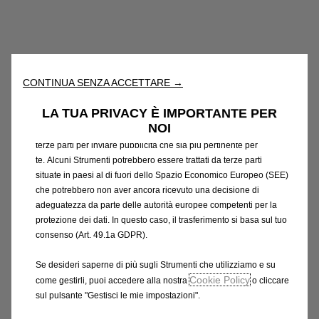
Utilizziamo cookie e/o altri strumenti di tracciamento (gli
“Strumenti”) per assicurarci di offrirti la migliore esperienza sul
nostro sito web. Essi ci consentono di fornirti funzionalità
fondamentali come la sicurezza, la gestione della rete e
CONTINUA SENZA ACCETTARE →
l'accessibilità. Gli Strumenti migliorano l'usabilità e le prestazioni
attraverso varie funzioni come il riconoscimento della lingua, i
LA TUA PRIVACY È IMPORTANTE PER
risultati di ricerca e, di conseguenza, migliorano ciò che ti
NOI
offriamo. Il nostro sito web potrebbe utilizzare anche Strumenti di
terze parti per inviare pubblicità che sia più pertinente per
te. Alcuni Strumenti potrebbero essere trattati da terze parti
situate in paesi al di fuori dello Spazio Economico Europeo (SEE)
che potrebbero non aver ancora ricevuto una decisione di
adeguatezza da parte delle autorità europee competenti per la
protezione dei dati. In questo caso, il trasferimento si basa sul tuo
Codice
13476883
consenso (Art. 49.1a GDPR).
CERCHI IN LEGA LEGGERA
Se desideri saperne di più sugli Strumenti che utilizziamo e su
Cookie Policy
come gestirli, puoi accedere alla nostra
o cliccare
420,39 €
IVA inclusa/Unità
sul pulsante "Gestisci le mie impostazioni".
P