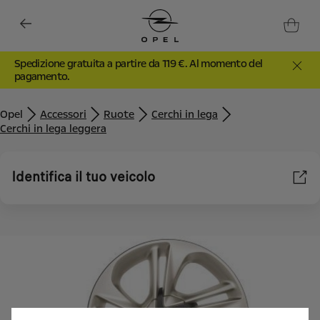
Spedizione gratuita a partire da 119 €. Al momento del
pagamento.
Opel
Accessori
Ruote
Cerchi in lega
Cerchi in lega leggera
Identifica il tuo veicolo
Utilizziamo cookie e/o altri strumenti di tracciamento (gli
“Strumenti”) per assicurarci di offrirti la migliore esperienza sul
nostro sito web. Essi ci consentono di fornirti funzionalità
fondamentali come la sicurezza, la gestione della rete e
l'accessibilità. Gli Strumenti migliorano l'usabilità e le prestazioni