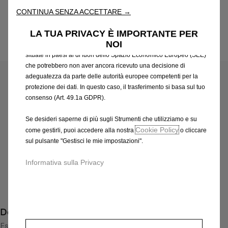
attraverso varie funzioni come il riconoscimento della lingua, i
CONTINUA SENZA ACCETTARE →
risultati di ricerca e, di conseguenza, migliorano ciò che ti
offriamo. Il nostro sito web potrebbe utilizzare anche Strumenti di
LA TUA PRIVACY È IMPORTANTE PER
terze parti per inviare pubblicità che sia più pertinente per
NOI
te. Alcuni Strumenti potrebbero essere trattati da terze parti
Codice
13493561
situate in paesi al di fuori dello Spazio Economico Europeo (SEE)
CERCHI IN LEGA LEGGERA
che potrebbero non aver ancora ricevuto una decisione di
adeguatezza da parte delle autorità europee competenti per la
420,39 €
protezione dei dati. In questo caso, il trasferimento si basa sul tuo
IVA inclusa/Unità
consenso (Art. 49.1a GDPR).
P
r
-
+
Se desideri saperne di più sugli Strumenti che utilizziamo e su
i
Cookie Policy
come gestirli, puoi accedere alla nostra
o cliccare
Q
Prodotto esaurito
c
sul pulsante "Gestisci le mie impostazioni".
u
e
AGGIUNGI AL CARRELLO
a
Informativa sulla Privacy
i
n
s
Compra ora, paga dopo
t
4
i
2
Descrizione
t
0
y
Espressivo e particolare cerchio in lega leggera in design a 5
,