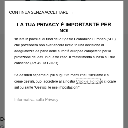
l'accessibilità. Gli Strumenti migliorano l'usabilità e le prestazioni
attraverso varie funzioni come il riconoscimento della lingua, i
CONTINUA SENZA ACCETTARE →
risultati di ricerca e, di conseguenza, migliorano ciò che ti
offriamo. Il nostro sito web potrebbe utilizzare anche Strumenti di
LA TUA PRIVACY È IMPORTANTE PER
terze parti per inviare pubblicità che sia più pertinente per
Codice
39207788
NOI
te. Alcuni Strumenti potrebbero essere trattati da terze parti
CERCHI IN LEGA LEGGERA
situate in paesi al di fuori dello Spazio Economico Europeo (SEE)
che potrebbero non aver ancora ricevuto una decisione di
858,68 €
IVA inclusa/Unità
adeguatezza da parte delle autorità europee competenti per la
protezione dei dati. In questo caso, il trasferimento si basa sul tuo
P
consenso (Art. 49.1a GDPR).
r
-
+
i
Se desideri saperne di più sugli Strumenti che utilizziamo e su
Q
Prodotto esaurito
c
Cookie Policy
come gestirli, puoi accedere alla nostra
o cliccare
u
e
AGGIUNGI AL CARRELLO
sul pulsante "Gestisci le mie impostazioni".
a
i
n
s
Informativa sulla Privacy
Compra ora, paga dopo
t
8
i
5
Descrizione
t
8
y
Cerchio in lega di alta qualità:
,