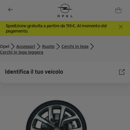
Spedizione gratuita a partire da 119 €. Al momento del
pagamento.
Opel
Accessori
Ruote
Cerchi in lega
Cerchi in lega leggera
Identifica il tuo veicolo
Utilizziamo cookie e/o altri strumenti di tracciamento (gli
“Strumenti”) per assicurarci di offrirti la migliore esperienza sul
nostro sito web. Essi ci consentono di fornirti funzionalità
fondamentali come la sicurezza, la gestione della rete e