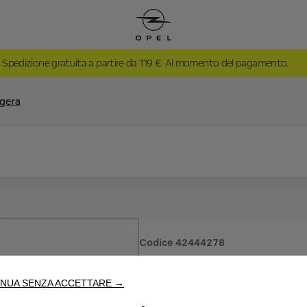
Spedizione gratuita a partire da 119 €. Al momento del pagamento.
ggera
Codice
42444278
CERCHI I
NUA SENZA ACCETTARE →