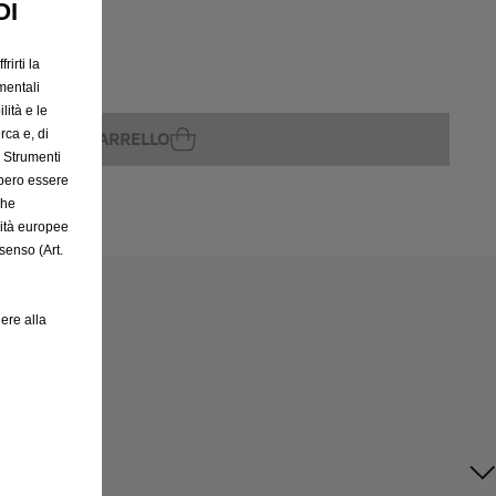
OI
rirti la
rito
mentali
lità e le
rca e, di
GGIUNGI AL CARRELLO
e Strumenti
bbero essere
che
rità europee
senso (Art.
ere alla