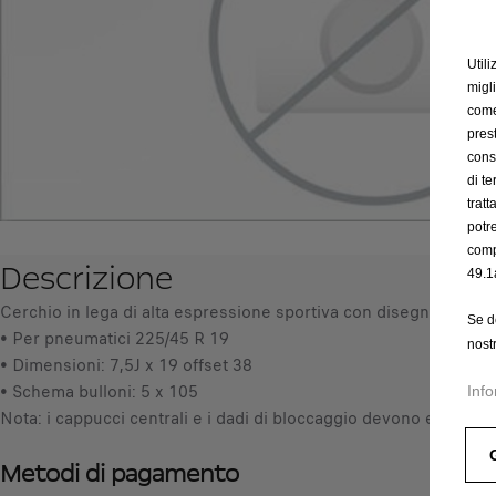
Utili
migl
come 
prest
cons
di t
trat
potr
comp
Descrizione
49.1
Cerchio in lega di alta espressione sportiva con disegno a 5 raz
Se d
• Per pneumatici 225/45 R 19
nost
• Dimensioni: 7,5J x 19 offset 38
• Schema bulloni: 5 x 105
Info
Nota: i cappucci centrali e i dadi di bloccaggio devono essere or
Metodi di pagamento