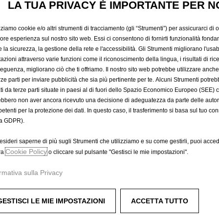
LA TUA PRIVACY È IMPORTANTE PER N
669,12 €
IVA inclusa/Unità
P
zziamo cookie e/o altri strumenti di tracciamento (gli “Strumenti”) per assicurarci di off
r
-
+
Prodotto esau
iore esperienza sul nostro sito web. Essi ci consentono di fornirti funzionalità fonda
i
la sicurezza, la gestione della rete e l'accessibilità. Gli Strumenti migliorano l'usabi
Q
c
azioni attraverso varie funzioni come il riconoscimento della lingua, i risultati di rice
A
u
eguenza, migliorano ciò che ti offriamo. Il nostro sito web potrebbe utilizzare anch
e
a
erze parti per inviare pubblicità che sia più pertinente per te. Alcuni Strumenti potre
i
Compra ora, paga dopo
tati da terze parti situate in paesi al di fuori dello Spazio Economico Europeo (SEE) 
n
s
ebbero non aver ancora ricevuto una decisione di adeguatezza da parte delle auto
t
6
etenti per la protezione dei dati. In questo caso, il trasferimento si basa sul tuo con
i
6
a GDPR).
t
9
ze doppie e finitura argento.
y
,
esideri saperne di più sugli Strumenti che utilizziamo e su come gestirli, puoi acced
u
Cookie Policy
1
ra
o cliccare sul pulsante "Gestisci le mie impostazioni".
p
2
rmativa sulla Privacy
d
€
dinati a parte.
a
I
t
V
GESTISCI LE MIE IMPOSTAZIONI
ACCETTA TUTTO
e
A