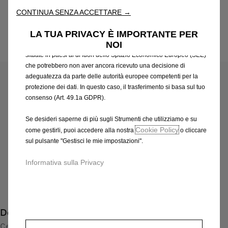
attraverso varie funzioni come il riconoscimento della lingua, i
CONTINUA SENZA ACCETTARE →
risultati di ricerca e, di conseguenza, migliorano ciò che ti
offriamo. Il nostro sito web potrebbe utilizzare anche Strumenti di
LA TUA PRIVACY È IMPORTANTE PER
terze parti per inviare pubblicità che sia più pertinente per
NOI
te. Alcuni Strumenti potrebbero essere trattati da terze parti
Codice
93460199
situate in paesi al di fuori dello Spazio Economico Europeo (SEE)
CERCHI IN LEGA LEGGERA
che potrebbero non aver ancora ricevuto una decisione di
adeguatezza da parte delle autorità europee competenti per la
304,22 €
protezione dei dati. In questo caso, il trasferimento si basa sul tuo
IVA inclusa/Unità
consenso (Art. 49.1a GDPR).
P
r
-
+
Se desideri saperne di più sugli Strumenti che utilizziamo e su
i
Cookie Policy
come gestirli, puoi accedere alla nostra
o cliccare
Q
Prodotto esaurito
c
sul pulsante "Gestisci le mie impostazioni".
u
e
AGGIUNGI AL CARRELLO
a
Informativa sulla Privacy
i
n
s
Compra ora, paga dopo
t
3
i
0
Descrizione
t
4
y
Cerchio in lega leggera di alta qualità in design a 5 razze
,