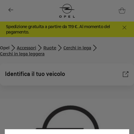
Spedizione gratuita a partire da 119 €. Al momento del
pagamento.
Opel
Accessori
Ruote
Cerchi in lega
Cerchi in lega leggera
Identifica il tuo veicolo
Utilizziamo cookie e/o altri strumenti di tracciamento (gli
“Strumenti”) per assicurarci di offrirti la migliore esperienza sul
nostro sito web. Essi ci consentono di fornirti funzionalità
fondamentali come la sicurezza, la gestione della rete e
l'accessibilità. Gli Strumenti migliorano l'usabilità e le prestazioni