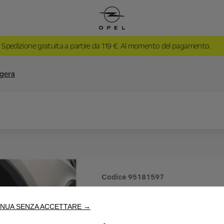
Spedizione gratuita a partire da 119 €. Al momento del pagamento.
ggera
Codice
95181597
CERCHI I
NUA SENZA ACCETTARE →