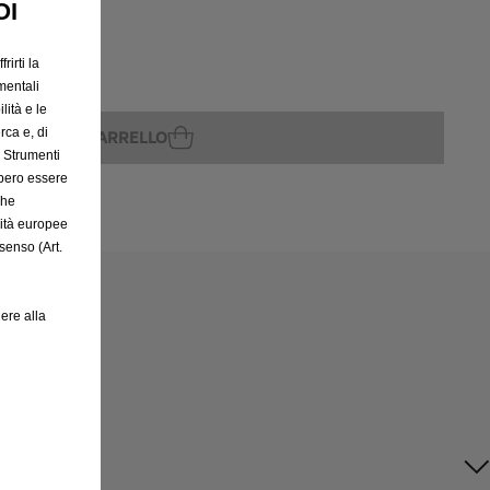
OI
rirti la
rito
mentali
lità e le
rca e, di
GGIUNGI AL CARRELLO
e Strumenti
bbero essere
che
rità europee
senso (Art.
ere alla