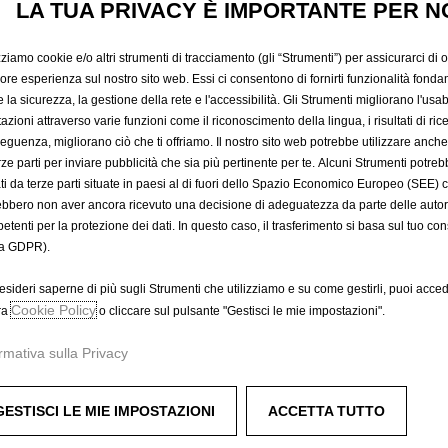
LA TUA PRIVACY È IMPORTANTE PER N
578,69 €
IVA inclusa/Unità
P
zziamo cookie e/o altri strumenti di tracciamento (gli “Strumenti”) per assicurarci di off
r
-
+
Prodotto esau
iore esperienza sul nostro sito web. Essi ci consentono di fornirti funzionalità fonda
i
la sicurezza, la gestione della rete e l'accessibilità. Gli Strumenti migliorano l'usabi
Q
c
azioni attraverso varie funzioni come il riconoscimento della lingua, i risultati di rice
A
u
eguenza, migliorano ciò che ti offriamo. Il nostro sito web potrebbe utilizzare anch
e
a
erze parti per inviare pubblicità che sia più pertinente per te. Alcuni Strumenti potre
i
Compra ora, paga dopo
tati da terze parti situate in paesi al di fuori dello Spazio Economico Europeo (SEE) 
n
s
ebbero non aver ancora ricevuto una decisione di adeguatezza da parte delle auto
t
5
etenti per la protezione dei dati. In questo caso, il trasferimento si basa sul tuo con
i
7
a GDPR).
t
8
e e finitura Sterling Silver.
y
,
esideri saperne di più sugli Strumenti che utilizziamo e su come gestirli, puoi acced
u
Cookie Policy
6
ra
o cliccare sul pulsante "Gestisci le mie impostazioni".
p
9
rmativa sulla Privacy
d
€
dinati a parte.
a
I
t
V
GESTISCI LE MIE IMPOSTAZIONI
ACCETTA TUTTO
e
A