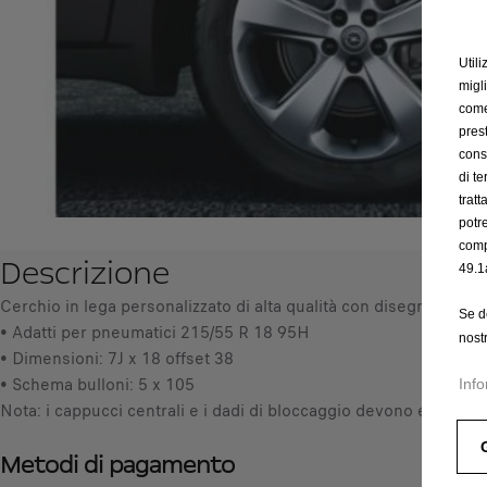
Utili
migl
come 
prest
cons
di t
trat
potr
comp
Descrizione
49.1
Cerchio in lega personalizzato di alta qualità con disegno a 5 razz
Se d
• Adatti per pneumatici 215/55 R 18 95H
nost
• Dimensioni: 7J x 18 offset 38
• Schema bulloni: 5 x 105
Info
Nota: i cappucci centrali e i dadi di bloccaggio devono essere or
Metodi di pagamento