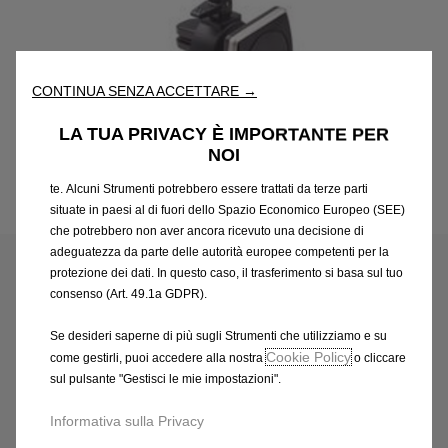
“Strumenti”) per assicurarci di offrirti la migliore esperienza sul
nostro sito web. Essi ci consentono di fornirti funzionalità
fondamentali come la sicurezza, la gestione della rete e
l'accessibilità. Gli Strumenti migliorano l'usabilità e le prestazioni
CONTINUA SENZA ACCETTARE →
attraverso varie funzioni come il riconoscimento della lingua, i
risultati di ricerca e, di conseguenza, migliorano ciò che ti
LA TUA PRIVACY È IMPORTANTE PER
offriamo. Il nostro sito web potrebbe utilizzare anche Strumenti di
NOI
terze parti per inviare pubblicità che sia più pertinente per
te. Alcuni Strumenti potrebbero essere trattati da terze parti
situate in paesi al di fuori dello Spazio Economico Europeo (SEE)
Codice
1643195680
che potrebbero non aver ancora ricevuto una decisione di
SUPPORTO MAGNETICO PER
adeguatezza da parte delle autorità europee competenti per la
protezione dei dati. In questo caso, il trasferimento si basa sul tuo
SMARTPHONE -
consenso (Art. 49.1a GDPR).
SULL'AERATORE
Se desideri saperne di più sugli Strumenti che utilizziamo e su
Cookie Policy
come gestirli, puoi accedere alla nostra
o cliccare
29,72 €
IVA inclusa/Unità
sul pulsante "Gestisci le mie impostazioni".
P
r
Informativa sulla Privacy
-
+
i