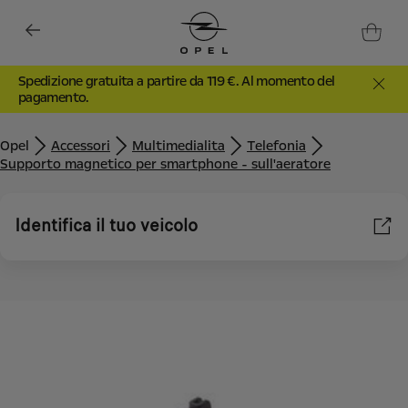
Spedizione gratuita a partire da 119 €. Al momento del
pagamento.
Opel
Accessori
Multimedialita
Telefonia
Supporto magnetico per smartphone - sull'aeratore
Identifica il tuo veicolo
Utilizziamo cookie e/o altri strumenti di tracciamento (gli