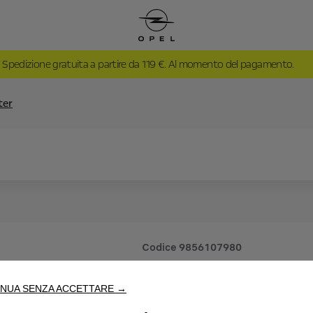
Spedizione gratuita a partire da 119 €. Al momento del pagamento.
ter
Codice
9856107980
MIDCOU
NUA SENZA ACCETTARE →