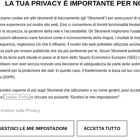
LA TUA PRIVACY È IMPORTANTE PER N
109,80 €
IVA inclusa/Unità
P
zziamo cookie e/o altri strumenti di tracciamento (gli “Strumenti”) per assicurarci di off
r
-
+
iore esperienza sul nostro sito web. Essi ci consentono di fornirti funzionalità fonda
i
la sicurezza, la gestione della rete e l'accessibilità. Gli Strumenti migliorano l'usabi
Q
c
azioni attraverso varie funzioni come il riconoscimento della lingua, i risultati di rice
u
eguenza, migliorano ciò che ti offriamo. Il nostro sito web potrebbe utilizzare anch
e
a
erze parti per inviare pubblicità che sia più pertinente per te. Alcuni Strumenti potre
i
tati da terze parti situate in paesi al di fuori dello Spazio Economico Europeo (SEE) 
n
s
ebbero non aver ancora ricevuto una decisione di adeguatezza da parte delle auto
t
1
etenti per la protezione dei dati. In questo caso, il trasferimento si basa sul tuo con
A
i
0
a GDPR).
t
9
Data di consegna prevista :
14/
y
,
esideri saperne di più sugli Strumenti che utilizziamo e su come gestirli, puoi acced
u
Cookie Policy
8
Compra ora, paga dopo
ra
o cliccare sul pulsante "Gestisci le mie impostazioni".
p
0
rmativa sulla Privacy
d
€
a
I
t
V
 di monitorare in modo sicuro e affidabile i consumi della wallb
GESTISCI LE MIE IMPOSTAZIONI
ACCETTA TUTTO
e
A