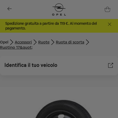
Spedizione gratuita a partire da 119 €. Al momento del
pagamento.
Opel
Accessori
Ruote
Ruota di scorta
Ruotino 17&quot;
Identifica il tuo veicolo
Utilizziamo cookie e/o altri strumenti di tracciamento (gli
“Strumenti”) per assicurarci di offrirti la migliore esperienza sul
nostro sito web. Essi ci consentono di fornirti funzionalità