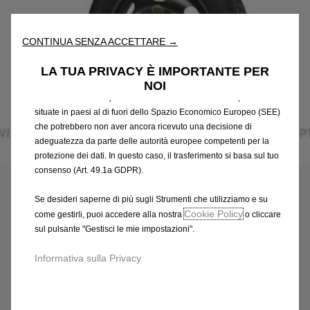
fondamentali come la sicurezza, la gestione della rete e
l'accessibilità. Gli Strumenti migliorano l'usabilità e le prestazioni
attraverso varie funzioni come il riconoscimento della lingua, i
CONTINUA SENZA ACCETTARE →
risultati di ricerca e, di conseguenza, migliorano ciò che ti
offriamo. Il nostro sito web potrebbe utilizzare anche Strumenti di
LA TUA PRIVACY È IMPORTANTE PER
terze parti per inviare pubblicità che sia più pertinente per
NOI
te. Alcuni Strumenti potrebbero essere trattati da terze parti
situate in paesi al di fuori dello Spazio Economico Europeo (SEE)
che potrebbero non aver ancora ricevuto una decisione di
adeguatezza da parte delle autorità europee competenti per la
Codice
1680518280
protezione dei dati. In questo caso, il trasferimento si basa sul tuo
RUOTINO 17&QUOT;
consenso (Art. 49.1a GDPR).
219,81 €
Se desideri saperne di più sugli Strumenti che utilizziamo e su
IVA inclusa/Unità
Cookie Policy
come gestirli, puoi accedere alla nostra
o cliccare
P
sul pulsante "Gestisci le mie impostazioni".
r
-
+
i
Informativa sulla Privacy
Q
c
AGGIUNGI AL CARRELLO
u
e
a
i