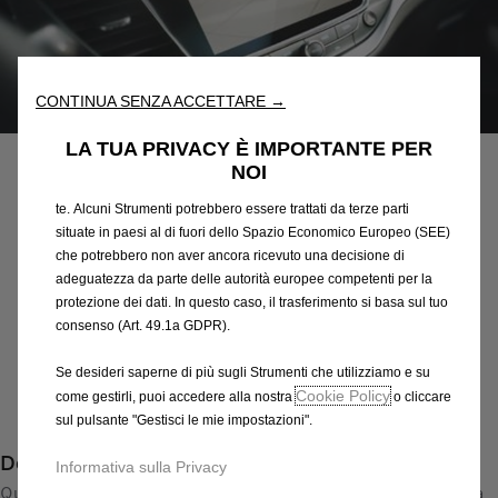
“Strumenti”) per assicurarci di offrirti la migliore esperienza sul
nostro sito web. Essi ci consentono di fornirti funzionalità
fondamentali come la sicurezza, la gestione della rete e
l'accessibilità. Gli Strumenti migliorano l'usabilità e le prestazioni
CONTINUA SENZA ACCETTARE →
Codice
39006839
attraverso varie funzioni come il riconoscimento della lingua, i
PACK RETROCAMERA
risultati di ricerca e, di conseguenza, migliorano ciò che ti
LA TUA PRIVACY È IMPORTANTE PER
offriamo. Il nostro sito web potrebbe utilizzare anche Strumenti di
NOI
terze parti per inviare pubblicità che sia più pertinente per
457,68 €
IVA inclusa/Unità
te. Alcuni Strumenti potrebbero essere trattati da terze parti
P
situate in paesi al di fuori dello Spazio Economico Europeo (SEE)
r
-
+
che potrebbero non aver ancora ricevuto una decisione di
i
adeguatezza da parte delle autorità europee competenti per la
Q
Prodotto esaurito
protezione dei dati. In questo caso, il trasferimento si basa sul tuo
c
u
consenso (Art. 49.1a GDPR).
e
AGGIUNGI AL CARRELLO
a
i
Se desideri saperne di più sugli Strumenti che utilizziamo e su
n
s
Cookie Policy
come gestirli, puoi accedere alla nostra
o cliccare
Compra ora, paga dopo
t
4
sul pulsante "Gestisci le mie impostazioni".
i
5
Descrizione
t
7
Informativa sulla Privacy
y
Questa nuova telecamera di retromarcia amplia la funzionalità
,