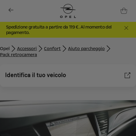
Spedizione gratuita a partire da 119 €. Al momento del
pagamento.
Opel
Accessori
Confort
Aiuto parcheggio
Pack retrocamera
Identifica il tuo veicolo
Utilizziamo cookie e/o altri strumenti di tracciamento (gli