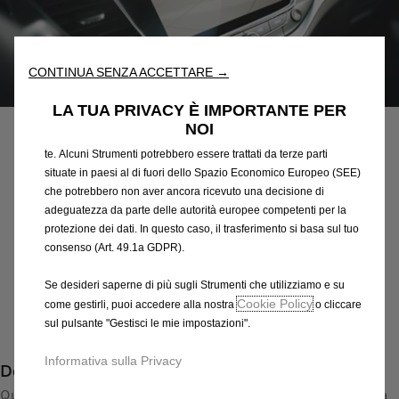
“Strumenti”) per assicurarci di offrirti la migliore esperienza sul
nostro sito web. Essi ci consentono di fornirti funzionalità
fondamentali come la sicurezza, la gestione della rete e
l'accessibilità. Gli Strumenti migliorano l'usabilità e le prestazioni
CONTINUA SENZA ACCETTARE →
attraverso varie funzioni come il riconoscimento della lingua, i
Codice
39143132
risultati di ricerca e, di conseguenza, migliorano ciò che ti
PACK RETROCAMERA
LA TUA PRIVACY È IMPORTANTE PER
offriamo. Il nostro sito web potrebbe utilizzare anche Strumenti di
NOI
terze parti per inviare pubblicità che sia più pertinente per
395,28 €
te. Alcuni Strumenti potrebbero essere trattati da terze parti
IVA inclusa/Unità
situate in paesi al di fuori dello Spazio Economico Europeo (SEE)
P
che potrebbero non aver ancora ricevuto una decisione di
r
-
+
adeguatezza da parte delle autorità europee competenti per la
i
protezione dei dati. In questo caso, il trasferimento si basa sul tuo
Q
Prodotto esaurito
c
consenso (Art. 49.1a GDPR).
u
e
AGGIUNGI AL CARRELLO
a
Se desideri saperne di più sugli Strumenti che utilizziamo e su
i
n
Cookie Policy
come gestirli, puoi accedere alla nostra
o cliccare
s
Compra ora, paga dopo
t
sul pulsante "Gestisci le mie impostazioni".
3
i
9
Informativa sulla Privacy
Descrizione
t
5
y
Questa nuova telecamera di retromarcia amplia la funzionalità
,