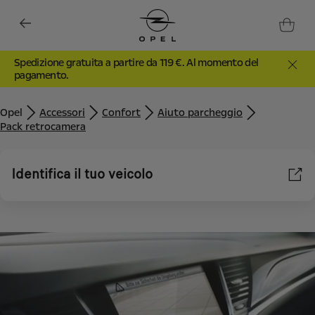
Spedizione gratuita a partire da 119 €. Al momento del
pagamento.
Opel
Accessori
Confort
Aiuto parcheggio
Pack retrocamera
Identifica il tuo veicolo
Utilizziamo cookie e/o altri strumenti di tracciamento (gli