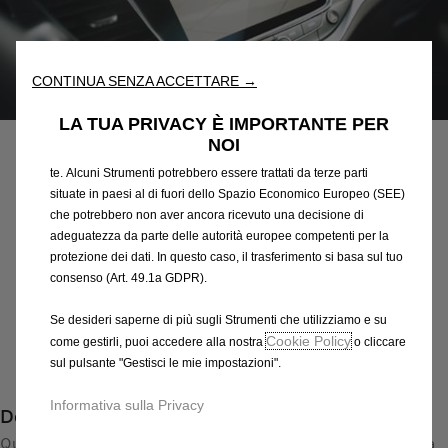
“Strumenti”) per assicurarci di offrirti la migliore esperienza sul
nostro sito web. Essi ci consentono di fornirti funzionalità
fondamentali come la sicurezza, la gestione della rete e
l'accessibilità. Gli Strumenti migliorano l'usabilità e le prestazioni
CONTINUA SENZA ACCETTARE →
attraverso varie funzioni come il riconoscimento della lingua, i
Codice
39143134
risultati di ricerca e, di conseguenza, migliorano ciò che ti
PACK RETROCAMERA
LA TUA PRIVACY È IMPORTANTE PER
offriamo. Il nostro sito web potrebbe utilizzare anche Strumenti di
NOI
terze parti per inviare pubblicità che sia più pertinente per
383,98 €
te. Alcuni Strumenti potrebbero essere trattati da terze parti
IVA inclusa/Unità
situate in paesi al di fuori dello Spazio Economico Europeo (SEE)
P
che potrebbero non aver ancora ricevuto una decisione di
r
-
+
adeguatezza da parte delle autorità europee competenti per la
i
protezione dei dati. In questo caso, il trasferimento si basa sul tuo
Q
Prodotto esaurito
c
consenso (Art. 49.1a GDPR).
u
e
AGGIUNGI AL CARRELLO
a
Se desideri saperne di più sugli Strumenti che utilizziamo e su
i
n
Cookie Policy
come gestirli, puoi accedere alla nostra
o cliccare
s
Compra ora, paga dopo
t
sul pulsante "Gestisci le mie impostazioni".
3
i
8
Informativa sulla Privacy
Descrizione
t
3
y
Questa nuova telecamera di retromarcia amplia la funzionalità
,