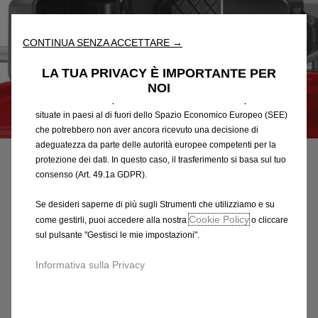
fondamentali come la sicurezza, la gestione della rete e
l'accessibilità. Gli Strumenti migliorano l'usabilità e le prestazioni
attraverso varie funzioni come il riconoscimento della lingua, i
CONTINUA SENZA ACCETTARE →
risultati di ricerca e, di conseguenza, migliorano ciò che ti
offriamo. Il nostro sito web potrebbe utilizzare anche Strumenti di
LA TUA PRIVACY È IMPORTANTE PER
terze parti per inviare pubblicità che sia più pertinente per
NOI
te. Alcuni Strumenti potrebbero essere trattati da terze parti
situate in paesi al di fuori dello Spazio Economico Europeo (SEE)
Codice
1638464280
che potrebbero non aver ancora ricevuto una decisione di
PARATIA INTERNA
adeguatezza da parte delle autorità europee competenti per la
protezione dei dati. In questo caso, il trasferimento si basa sul tuo
PORTATUBI
consenso (Art. 49.1a GDPR).
70,24 €
Se desideri saperne di più sugli Strumenti che utilizziamo e su
IVA inclusa/Unità
Cookie Policy
come gestirli, puoi accedere alla nostra
o cliccare
P
sul pulsante "Gestisci le mie impostazioni".
r
-
+
i
Informativa sulla Privacy
Q
c
AGGIUNGI AL CARRELLO
u
e
a
i
Data di consegna prevista :
17/08