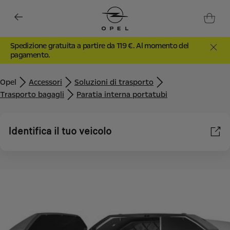
Spedizione gratuita a partire da 119 €. Al momento del
pagamento.
Opel
Accessori
Soluzioni di trasporto
Trasporto bagagli
Paratia interna portatubi
Identifica il tuo veicolo
Utilizziamo cookie e/o altri strumenti di tracciamento (gli
“Strumenti”) per assicurarci di offrirti la migliore esperienza sul
nostro sito web. Essi ci consentono di fornirti funzionalità