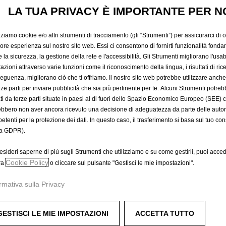
ANTISCI
LA TUA PRIVACY È IMPORTANTE PER N
zziamo cookie e/o altri strumenti di tracciamento (gli “Strumenti”) per assicurarci di off
907,91 €
iore esperienza sul nostro sito web. Essi ci consentono di fornirti funzionalità fonda
IVA inclusa/Unità
la sicurezza, la gestione della rete e l'accessibilità. Gli Strumenti migliorano l'usabi
P
azioni attraverso varie funzioni come il riconoscimento della lingua, i risultati di rice
r
-
+
Prodotto esau
eguenza, migliorano ciò che ti offriamo. Il nostro sito web potrebbe utilizzare anch
i
erze parti per inviare pubblicità che sia più pertinente per te. Alcuni Strumenti potre
Q
c
A
tati da terze parti situate in paesi al di fuori dello Spazio Economico Europeo (SEE) 
u
e
ebbero non aver ancora ricevuto una decisione di adeguatezza da parte delle auto
a
etenti per la protezione dei dati. In questo caso, il trasferimento si basa sul tuo con
i
Compra ora, paga dopo
n
a GDPR).
s
t
9
esideri saperne di più sugli Strumenti che utilizziamo e su come gestirli, puoi acced
i
0
Cookie Policy
ra
o cliccare sul pulsante "Gestisci le mie impostazioni".
t
7
y
,
rmativa sulla Privacy
u
9
p
1
GESTISCI LE MIE IMPOSTAZIONI
ACCETTA TUTTO
d
€