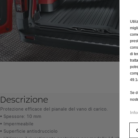
Utili
migl
come 
prest
cons
di t
trat
potr
comp
49.1
Se d
Descrizione
nost
Protezione efficace del pianale del vano di carico.
Info
• Spessore: 10 mm
• Impermeabile
• Superficie antisdrucciolo