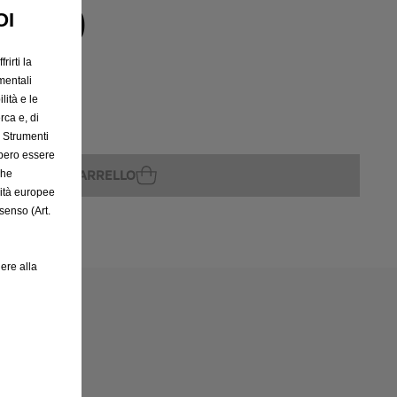
VOLO
OI
rirti la
mentali
lità e le
rca e, di
rito
e Strumenti
bbero essere
GGIUNGI AL CARRELLO
che
rità europee
senso (Art.
ere alla