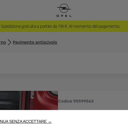
Spedizione gratuita a partire da 119 €. Al momento del pagamento.
rno
Pavimento antiscivolo
Codice
95599563
PAVIMEN
NUA SENZA ACCETTARE →