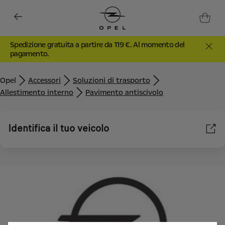
Spedizione gratuita a partire da 119 €. Al momento del
pagamento.
Opel
Accessori
Soluzioni di trasporto
Allestimento interno
Pavimento antiscivolo
Identifica il tuo veicolo
Utilizziamo cookie e/o altri strumenti di tracciamento (gli
“Strumenti”) per assicurarci di offrirti la migliore esperienza sul
nostro sito web. Essi ci consentono di fornirti funzionalità
fondamentali come la sicurezza, la gestione della rete e
l'accessibilità. Gli Strumenti migliorano l'usabilità e le prestazioni