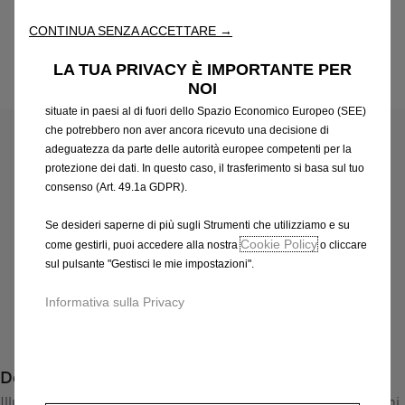
attraverso varie funzioni come il riconoscimento della lingua, i
CONTINUA SENZA ACCETTARE →
risultati di ricerca e, di conseguenza, migliorano ciò che ti
offriamo. Il nostro sito web potrebbe utilizzare anche Strumenti di
LA TUA PRIVACY È IMPORTANTE PER
terze parti per inviare pubblicità che sia più pertinente per
NOI
Codice
95599573
te. Alcuni Strumenti potrebbero essere trattati da terze parti
PAVIMENTO ANTISCIVOLO
situate in paesi al di fuori dello Spazio Economico Europeo (SEE)
che potrebbero non aver ancora ricevuto una decisione di
adeguatezza da parte delle autorità europee competenti per la
175,86 €
IVA inclusa/Unità
protezione dei dati. In questo caso, il trasferimento si basa sul tuo
P
consenso (Art. 49.1a GDPR).
r
-
+
i
Se desideri saperne di più sugli Strumenti che utilizziamo e su
Q
Prodotto esaurito
Cookie Policy
come gestirli, puoi accedere alla nostra
o cliccare
c
u
sul pulsante "Gestisci le mie impostazioni".
e
AGGIUNGI AL CARRELLO
a
i
Informativa sulla Privacy
n
s
Compra ora, paga dopo
t
1
i
7
Descrizione
t
5
y
Illumina il vano di carico quando è scuro e facilita le operazioni
,