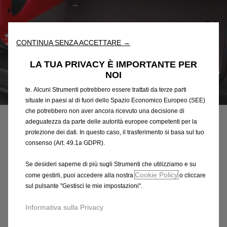
“Strumenti”) per assicurarci di offrirti la migliore esperienza sul
nostro sito web. Essi ci consentono di fornirti funzionalità
fondamentali come la sicurezza, la gestione della rete e
l'accessibilità. Gli Strumenti migliorano l'usabilità e le prestazioni
CONTINUA SENZA ACCETTARE →
attraverso varie funzioni come il riconoscimento della lingua, i
risultati di ricerca e, di conseguenza, migliorano ciò che ti
LA TUA PRIVACY È IMPORTANTE PER
offriamo. Il nostro sito web potrebbe utilizzare anche Strumenti di
NOI
terze parti per inviare pubblicità che sia più pertinente per
te. Alcuni Strumenti potrebbero essere trattati da terze parti
Codice
1638419580
situate in paesi al di fuori dello Spazio Economico Europeo (SEE)
PAVIMENTO ANTISCIVOLO -
che potrebbero non aver ancora ricevuto una decisione di
adeguatezza da parte delle autorità europee competenti per la
IN LEGNO QUALITA' SUPERI
protezione dei dati. In questo caso, il trasferimento si basa sul tuo
consenso (Art. 49.1a GDPR).
301,21 €
IVA inclusa/Unità
Se desideri saperne di più sugli Strumenti che utilizziamo e su
P
Cookie Policy
come gestirli, puoi accedere alla nostra
o cliccare
r
-
+
sul pulsante "Gestisci le mie impostazioni".
i
Q
Acquista dal rivenditore
c
Informativa sulla Privacy
u
e
AGGIUNGI AL CARRELLO
a