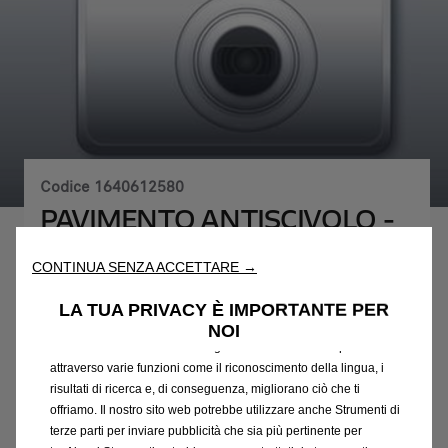
Codice
1640612580
PAVIMENTO ANTISCIVOLO -
IN LEGNO QUALITA' SUPERI
Utilizziamo cookie e/o altri strumenti di tracciamento (gli
CONTINUA SENZA ACCETTARE →
“Strumenti”) per assicurarci di offrirti la migliore esperienza sul
451,68 €
IVA inclusa/Unità
nostro sito web. Essi ci consentono di fornirti funzionalità
LA TUA PRIVACY È IMPORTANTE PER
fondamentali come la sicurezza, la gestione della rete e
P
NOI
l'accessibilità. Gli Strumenti migliorano l'usabilità e le prestazioni
r
-
+
attraverso varie funzioni come il riconoscimento della lingua, i
i
risultati di ricerca e, di conseguenza, migliorano ciò che ti
Q
Acquista dal rivenditore
c
offriamo. Il nostro sito web potrebbe utilizzare anche Strumenti di
u
e
AGGIUNGI AL CARRELLO
terze parti per inviare pubblicità che sia più pertinente per
a