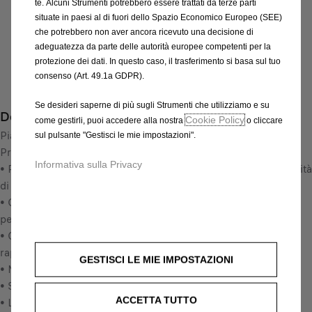
i
te. Alcuni Strumenti potrebbero essere trattati da terze parti
n
s
situate in paesi al di fuori dello Spazio Economico Europeo (SEE)
Compra ora, paga dopo
t
che potrebbero non aver ancora ricevuto una decisione di
4
i
adeguatezza da parte delle autorità europee competenti per la
5
L'installazione deve essere effettuata dalla Rete di
protezione dei dati. In questo caso, il trasferimento si basa sul tuo
t
1
Assistenza Ufficiale
consenso (Art. 49.1a GDPR).
y
,
Trova il rivenditore più vicino
u
6
Se desideri saperne di più sugli Strumenti che utilizziamo e su
Descrizione
p
8
Cookie Policy
come gestirli, puoi accedere alla nostra
o cliccare
d
Piastra pavimento antiscivolo di legno di qualità premium.
€
sul pulsante "Gestisci le mie impostazioni".
a
Protegge l'abitacolo dagli urti, lo sporco ed i graffi.
I
t
Informativa sulla Privacy
• Perfettamente adatto alla forma del veicolo, eccellente qualità
V
e
di produzione e di taglio e di finitura
A
d
• Ogni tavola è pretagliata e preforata per un adattamento
i
t
perfetto al veicolo
n
o
• Consegnato pronto per il montaggio: montaggio semplice e
c
:
rapido
l
GESTISCI LE MIE IMPOSTAZIONI
1
• Materiale: legno dii betulla rivestito
u
• Spessore: 10 mm
s
ACCETTA TUTTO
• Look e struttura: Rivestimento antiscivolo
a